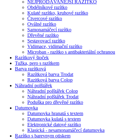
NEJPRODÁVANĚJŠÍ RAZÍTKO
Obdélníkové razítko
Kulaté razítko, kruhové razítko
Čtvercové razítko
Oválné razítko
Samonamáčecí razítko
Dřevěné razítko
Sestavovací razítko
Vidimace, vidimační razítko
Microban - razítko s antibakteriální ochranou
Razítkový štoček
Tužka, pero s razítkem
Barva razítková
Razítková barva Trodat
Razitková barva Colop
Náhradní polštářek
Náhradní polštářek Colop
Náhradní polštářek Trodat
Poduška pro dřevěné razítko
Datumovka
Datumovka hranatá s textem
Datumovka kulatá s textem
Elektronické datové razítko
Klasická - nesamonamáčecí datumovka
Razítko s barevnym otiskem