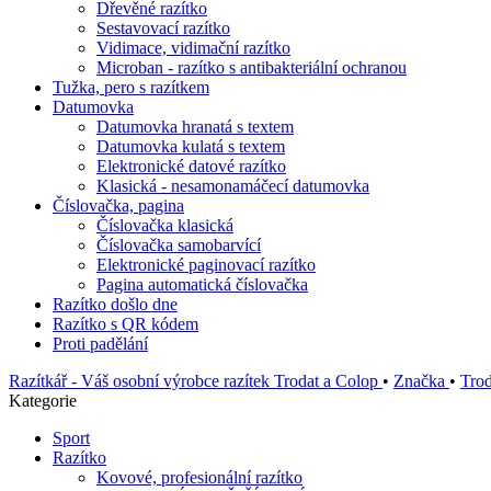
Dřevěné razítko
Sestavovací razítko
Vidimace, vidimační razítko
Microban - razítko s antibakteriální ochranou
Tužka, pero s razítkem
Datumovka
Datumovka hranatá s textem
Datumovka kulatá s textem
Elektronické datové razítko
Klasická - nesamonamáčecí datumovka
Číslovačka, pagina
Číslovačka klasická
Číslovačka samobarvící
Elektronické paginovací razítko
Pagina automatická číslovačka
Razítko došlo dne
Razítko s QR kódem
Proti padělání
Razítkář - Váš osobní výrobce razítek Trodat a Colop
•
Značka
•
Tro
Kategorie
Sport
Razítko
Kovové, profesionální razítko