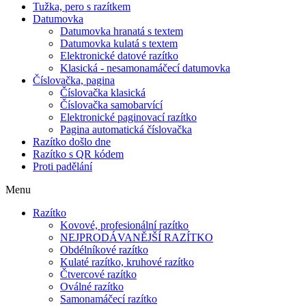
Tužka, pero s razítkem
Datumovka
Datumovka hranatá s textem
Datumovka kulatá s textem
Elektronické datové razítko
Klasická - nesamonamáčecí datumovka
Číslovačka, pagina
Číslovačka klasická
Číslovačka samobarvící
Elektronické paginovací razítko
Pagina automatická číslovačka
Razítko došlo dne
Razítko s QR kódem
Proti padělání
Menu
Razítko
Kovové, profesionální razítko
NEJPRODÁVANĚJŠÍ RAZÍTKO
Obdélníkové razítko
Kulaté razítko, kruhové razítko
Čtvercové razítko
Oválné razítko
Samonamáčecí razítko