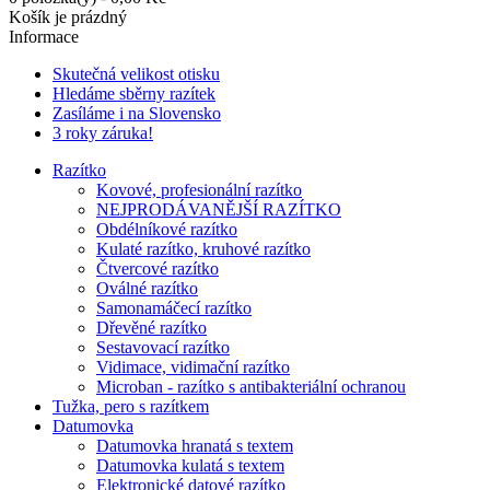
Košík je prázdný
Informace
Skutečná velikost otisku
Hledáme sběrny razítek
Zasíláme i na Slovensko
3 roky záruka!
Razítko
Kovové, profesionální razítko
NEJPRODÁVANĚJŠÍ RAZÍTKO
Obdélníkové razítko
Kulaté razítko, kruhové razítko
Čtvercové razítko
Oválné razítko
Samonamáčecí razítko
Dřevěné razítko
Sestavovací razítko
Vidimace, vidimační razítko
Microban - razítko s antibakteriální ochranou
Tužka, pero s razítkem
Datumovka
Datumovka hranatá s textem
Datumovka kulatá s textem
Elektronické datové razítko