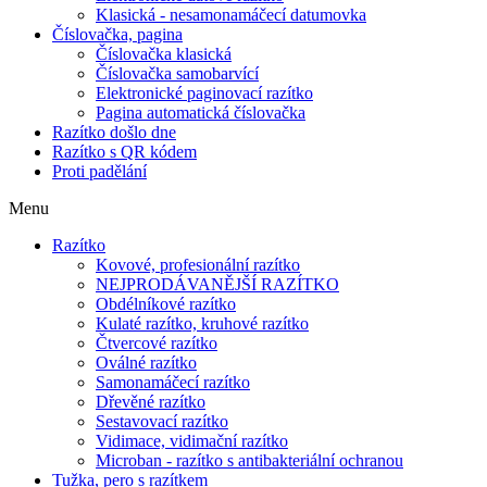
Klasická - nesamonamáčecí datumovka
Číslovačka, pagina
Číslovačka klasická
Číslovačka samobarvící
Elektronické paginovací razítko
Pagina automatická číslovačka
Razítko došlo dne
Razítko s QR kódem
Proti padělání
Menu
Razítko
Kovové, profesionální razítko
NEJPRODÁVANĚJŠÍ RAZÍTKO
Obdélníkové razítko
Kulaté razítko, kruhové razítko
Čtvercové razítko
Oválné razítko
Samonamáčecí razítko
Dřevěné razítko
Sestavovací razítko
Vidimace, vidimační razítko
Microban - razítko s antibakteriální ochranou
Tužka, pero s razítkem