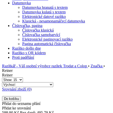
Datumovka
Datumovka hranatá s textem
Datumovka kulatá s textem
Elektronické datové razítko
Klasická - nesamonamáčecí datumovka
Číslovačka, pagina
Číslovačka klasická
Číslovačka samobarvící
Elektronické paginovací razítko
Pagina automatická číslovačka
Razítko došlo dne
Razítko s QR kódem
Proti padělání
Razítkář - Váš osobní výrobce razítek Trodat a Colop
•
Značka
•
Reiner
Reiner
Srovnání zboží (0)
Přidat do seznamu přání
Přidat ke srovnání
599,90 Kč
Bez daně: 495,79 Kč