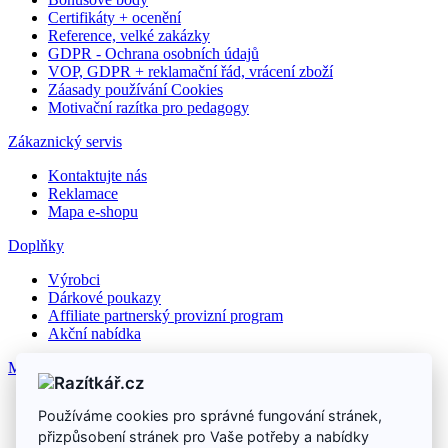
Certifikáty + ocenění
Reference, velké zakázky
GDPR - Ochrana osobních údajů
VOP, GDPR + reklamační řád, vrácení zboží
Záasady používání Cookies
Motivační razítka pro pedagogy
Zákaznický servis
Kontaktujte nás
Reklamace
Mapa e-shopu
Doplňky
Výrobci
Dárkové poukazy
Affiliate partnerský provizní program
Akční nabídka
Můj účet
Můj účet
Používáme cookies pro správné fungování stránek,
Historie objednávek
přizpůsobení stránek pro Vaše potřeby a nabídky
Seznam přání