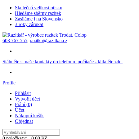
Skutečná velikost otisku
Hledáme sběrny razítek
Zasíláme i na Slovensko
3 roky záruka!
603 767 555
,
razitka@razitkar.cz
Stáhněte si naše kontakty do telefonu, počítače - klikněte zde.
Profile
Přihlásit
Vytvořit účet
Přání (0)
Účet
Nákupní košík
Objednat
0 položka(y) - 0,00 Kč