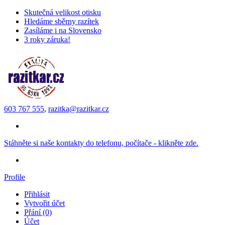
Skutečná velikost otisku
Hledáme sběrny razítek
Zasíláme i na Slovensko
3 roky záruka!
603 767 555
,
razitka@razitkar.cz
Stáhněte si naše kontakty do telefonu, počítače - klikněte zde.
Profile
Přihlásit
Vytvořit účet
Přání (0)
Účet