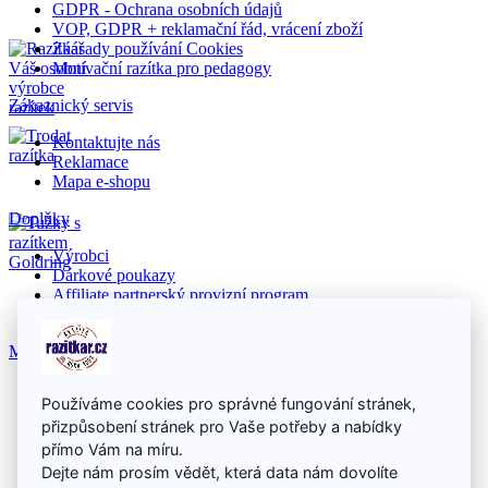
GDPR - Ochrana osobních údajů
VOP, GDPR + reklamační řád, vrácení zboží
Záasady používání Cookies
Motivační razítka pro pedagogy
Zákaznický servis
Kontaktujte nás
Reklamace
Mapa e-shopu
Doplňky
Výrobci
Dárkové poukazy
Affiliate partnerský provizní program
Akční nabídka
Můj účet
Můj účet
Používáme cookies pro správné fungování stránek,
Historie objednávek
přizpůsobení stránek pro Vaše potřeby a nabídky
Seznam přání
Newsletter
přímo Vám na míru.
Dejte nám prosím vědět, která data nám dovolíte