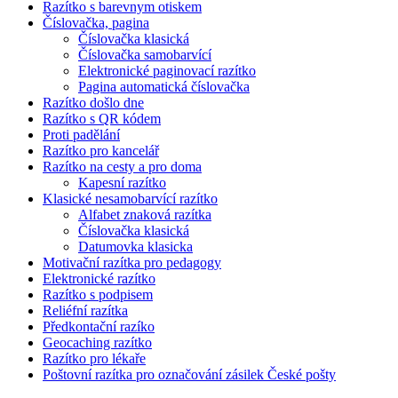
Razítko s barevnym otiskem
Číslovačka, pagina
Číslovačka klasická
Číslovačka samobarvící
Elektronické paginovací razítko
Pagina automatická číslovačka
Razítko došlo dne
Razítko s QR kódem
Proti padělání
Razítko pro kancelář
Razítko na cesty a pro doma
Kapesní razítko
Klasické nesamobarvící razítko
Alfabet znaková razítka
Číslovačka klasická
Datumovka klasicka
Motivační razítka pro pedagogy
Elektronické razítko
Razítko s podpisem
Reliéfní razítka
Předkontační razíko
Geocaching razítko
Razítko pro lékaře
Poštovní razítka pro označování zásilek České pošty