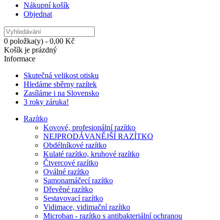
Nákupní košík
Objednat
0 položka(y) - 0,00 Kč
Košík je prázdný
Informace
Skutečná velikost otisku
Hledáme sběrny razítek
Zasíláme i na Slovensko
3 roky záruka!
Razítko
Kovové, profesionální razítko
NEJPRODÁVANĚJŠÍ RAZÍTKO
Obdélníkové razítko
Kulaté razítko, kruhové razítko
Čtvercové razítko
Oválné razítko
Samonamáčecí razítko
Dřevěné razítko
Sestavovací razítko
Vidimace, vidimační razítko
Microban - razítko s antibakteriální ochranou