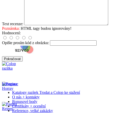
Text recenze:
Poznámka:
HTML tagy budou ignorovány!
Hodnocení:
Opište prosím kód z obrázku:
Pokračovat
Informace
Katalogy razítek Trodat a Colop ke stažení
O nás + kontakty
Bonusové body
Certifikáty + ocenění
Reference, velké zakázky