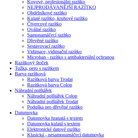
Kovové, profesionální razítko
NEJPRODÁVANĚJŠÍ RAZÍTKO
Obdélníkové razítko
Kulaté razítko, kruhové razítko
Čtvercové razítko
Oválné razítko
Samonamáčecí razítko
Dřevěné razítko
Sestavovací razítko
Vidimace, vidimační razítko
Microban - razítko s antibakteriální ochranou
Razítkový štoček
Tužka, pero s razítkem
Barva razítková
Razítková barva Trodat
Razitková barva Colop
Náhradní polštářek
Náhradní polštářek Colop
Náhradní polštářek Trodat
Poduška pro dřevěné razítko
Datumovka
Datumovka hranatá s textem
Datumovka kulatá s textem
Elektronické datové razítko
Klasická - nesamonamáčecí datumovka