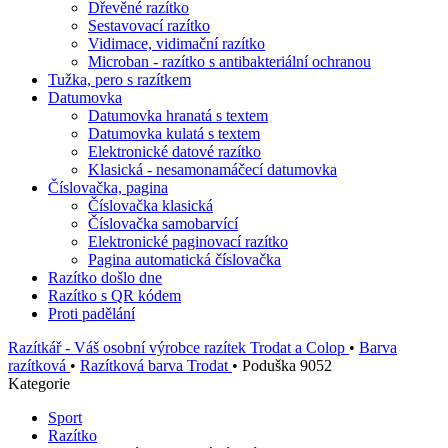
Dřevěné razítko
Sestavovací razítko
Vidimace, vidimační razítko
Microban - razítko s antibakteriální ochranou
Tužka, pero s razítkem
Datumovka
Datumovka hranatá s textem
Datumovka kulatá s textem
Elektronické datové razítko
Klasická - nesamonamáčecí datumovka
Číslovačka, pagina
Číslovačka klasická
Číslovačka samobarvící
Elektronické paginovací razítko
Pagina automatická číslovačka
Razítko došlo dne
Razítko s QR kódem
Proti padělání
Razítkář - Váš osobní výrobce razítek Trodat a Colop
•
Barva
razítková
•
Razítková barva Trodat
•
Poduška 9052
Kategorie
Sport
Razítko