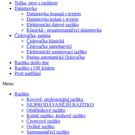
Tužka, pero s razítkem
Datumovka
Datumovka hranatá s textem
Datumovka kulatá s textem
Elektronické datové razítko
Klasická - nesamonamáčecí datumovka
Číslovačka, pagina
Číslovačka klasická
Číslovačka samobarvící
Elektronické paginovací razítko
Pagina automatická číslovačka
Razítko došlo dne
Razítko s QR kódem
Proti padělání
Menu
Razítko
Kovové, profesionální razítko
NEJPRODÁVANĚJŠÍ RAZÍTKO
Obdélníkové razítko
Kulaté razítko, kruhové razítko
Čtvercové razítko
Oválné razítko
Samonamáčecí razítko