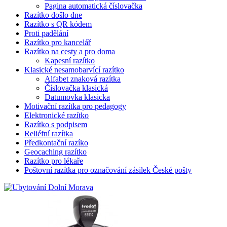
Pagina automatická číslovačka
Razítko došlo dne
Razítko s QR kódem
Proti padělání
Razítko pro kancelář
Razítko na cesty a pro doma
Kapesní razítko
Klasické nesamobarvící razítko
Alfabet znaková razítka
Číslovačka klasická
Datumovka klasicka
Motivační razítka pro pedagogy
Elektronické razítko
Razítko s podpisem
Reliéfní razítka
Předkontační razíko
Geocaching razítko
Razítko pro lékaře
Poštovní razítka pro označování zásilek České pošty