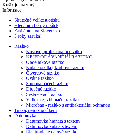
Košík je prázdný
Informace
Skutečná velikost otisku
Hledáme sběrny razítek
Zasíláme i na Slovensko
3 roky záruka!
Razítko
Kovové, profesionální razítko
NEJPRODÁVANĚJŠÍ RAZÍTKO
Obdélníkové razítko
Kulaté razítko, kruhové razítko
Čtvercové razítko
Oválné razítko
Samonamáčecí razítko
Dřevěné razítko
Sestavovací razítko
Vidimace, vidimační razítko
Microban - razítko s antibakteriální ochranou
Tužka, pero s razítkem
Datumovka
Datumovka hranatá s textem
Datumovka kulatá s textem
Elektronické datové razítko