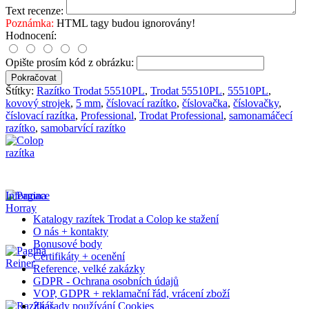
Text recenze:
Poznámka:
HTML tagy budou ignorovány!
Hodnocení:
Opište prosím kód z obrázku:
Pokračovat
Štítky:
Razítko Trodat 55510PL
,
Trodat 55510PL
,
55510PL
,
kovový strojek
,
5 mm
,
číslovací razítko
,
číslovačka
,
číslovačky
,
číslovací razítka
,
Professional
,
Trodat Professional
,
samonamáčecí
razítko
,
samobarvící razítko
Informace
Katalogy razítek Trodat a Colop ke stažení
O nás + kontakty
Bonusové body
Certifikáty + ocenění
Reference, velké zakázky
GDPR - Ochrana osobních údajů
VOP, GDPR + reklamační řád, vrácení zboží
Záasady používání Cookies