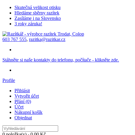
Skutečná velikost otisku
Hledáme sběrny razítek
Zasíláme i na Slovensko
3 roky záruka!
603 767 555
,
razitka@razitkar.cz
Stáhněte si naše kontakty do telefonu, počítače - klikněte zde.
Profile
Přihlásit
Vytvořit účet
Přání (0)
Účet
Nákupní košík
Objednat
0 položka(y) - 0,00 Kč