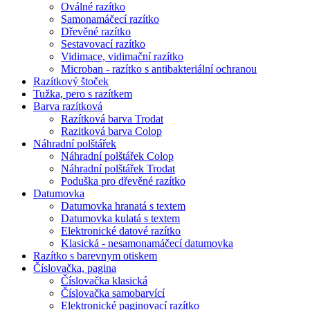
Oválné razítko
Samonamáčecí razítko
Dřevěné razítko
Sestavovací razítko
Vidimace, vidimační razítko
Microban - razítko s antibakteriální ochranou
Razítkový štoček
Tužka, pero s razítkem
Barva razítková
Razítková barva Trodat
Razitková barva Colop
Náhradní polštářek
Náhradní polštářek Colop
Náhradní polštářek Trodat
Poduška pro dřevěné razítko
Datumovka
Datumovka hranatá s textem
Datumovka kulatá s textem
Elektronické datové razítko
Klasická - nesamonamáčecí datumovka
Razítko s barevnym otiskem
Číslovačka, pagina
Číslovačka klasická
Číslovačka samobarvící
Elektronické paginovací razítko