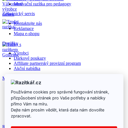
Motivační razítka pro pedagogy
Zákaznický servis
Kontaktujte nás
Reklamace
Mapa e-shopu
Doplňky
Výrobci
Dárkové poukazy
Affiliate partnerský provizní program
Akční nabídka
Můj účet
Můj účet
Používáme cookies pro správné fungování stránek,
Historie objednávek
přizpůsobení stránek pro Vaše potřeby a nabídky
Seznam přání
Newsletter
přímo Vám na míru.
Dejte nám prosím vědět, která data nám dovolíte
zpracovat.
Razítka, razítko online
|
Ubytování Dolní Morava
|
Dezinfekce a