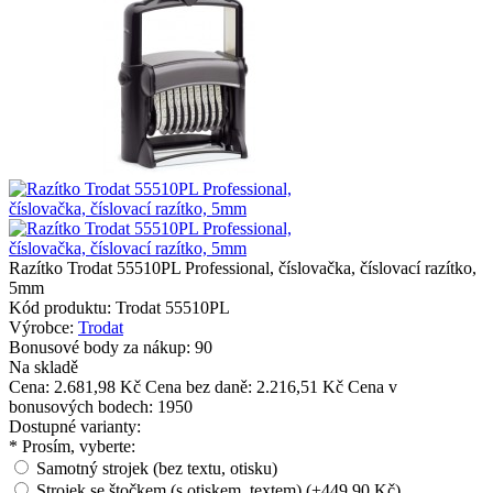
Razítko Trodat 55510PL Professional, číslovačka, číslovací razítko,
5mm
Kód produktu:
Trodat 55510PL
Výrobce:
Trodat
Bonusové body za nákup:
90
Na skladě
Cena:
2.681,98 Kč
Cena bez daně: 2.216,51 Kč
Cena v
bonusových bodech: 1950
Dostupné varianty:
*
Prosím, vyberte:
Samotný strojek (bez textu, otisku)
Strojek se štočkem (s otiskem, textem) (+449,90 Kč)