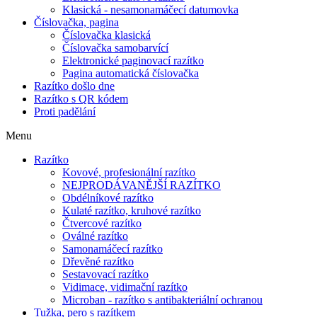
Klasická - nesamonamáčecí datumovka
Číslovačka, pagina
Číslovačka klasická
Číslovačka samobarvící
Elektronické paginovací razítko
Pagina automatická číslovačka
Razítko došlo dne
Razítko s QR kódem
Proti padělání
Menu
Razítko
Kovové, profesionální razítko
NEJPRODÁVANĚJŠÍ RAZÍTKO
Obdélníkové razítko
Kulaté razítko, kruhové razítko
Čtvercové razítko
Oválné razítko
Samonamáčecí razítko
Dřevěné razítko
Sestavovací razítko
Vidimace, vidimační razítko
Microban - razítko s antibakteriální ochranou
Tužka, pero s razítkem