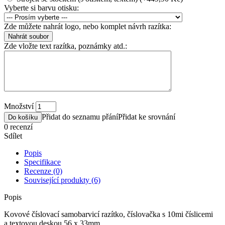
Vyberte si barvu otisku:
Zde můžete nahrát logo, nebo komplet návrh razítka:
Zde vložte text razítka, poznámky atd.:
Množství
Přidat do seznamu přání
Přidat ke srovnání
Do košíku
0 recenzí
Sdílet
Popis
Specifikace
Recenze (0)
Související produkty (6)
Popis
Kovové číslovací samobarvicí razítko, číslovačka s 10mi číslicemi
a textovou deskou 56 x 33mm,