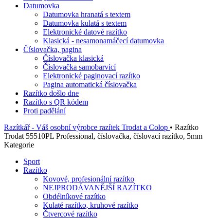
Datumovka
Datumovka hranatá s textem
Datumovka kulatá s textem
Elektronické datové razítko
Klasická - nesamonamáčecí datumovka
Číslovačka, pagina
Číslovačka klasická
Číslovačka samobarvící
Elektronické paginovací razítko
Pagina automatická číslovačka
Razítko došlo dne
Razítko s QR kódem
Proti padělání
Razítkář - Váš osobní výrobce razítek Trodat a Colop
•
Razítko
Trodat 55510PL Professional, číslovačka, číslovací razítko, 5mm
Kategorie
Sport
Razítko
Kovové, profesionální razítko
NEJPRODÁVANĚJŠÍ RAZÍTKO
Obdélníkové razítko
Kulaté razítko, kruhové razítko
Čtvercové razítko