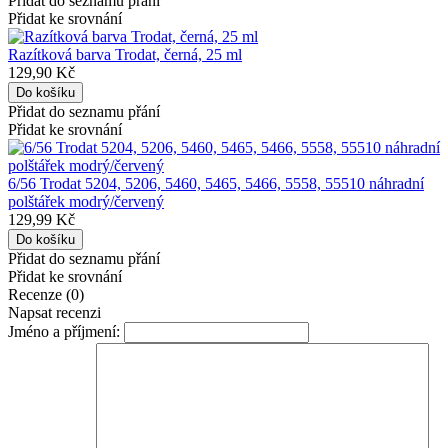
Přidat do seznamu přání
Přidat ke srovnání
Razítková barva Trodat, černá, 25 ml
129,90 Kč
Přidat do seznamu přání
Přidat ke srovnání
6/56 Trodat 5204, 5206, 5460, 5465, 5466, 5558, 55510 náhradní
polštářek modrý/červený
129,99 Kč
Přidat do seznamu přání
Přidat ke srovnání
Recenze (0)
Napsat recenzi
Jméno a příjmení: