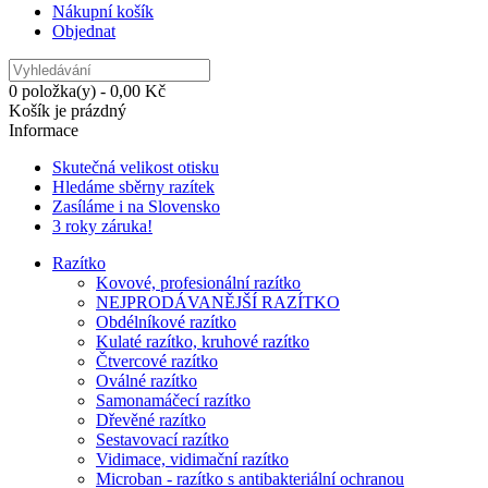
Nákupní košík
Objednat
0 položka(y) - 0,00 Kč
Košík je prázdný
Informace
Skutečná velikost otisku
Hledáme sběrny razítek
Zasíláme i na Slovensko
3 roky záruka!
Razítko
Kovové, profesionální razítko
NEJPRODÁVANĚJŠÍ RAZÍTKO
Obdélníkové razítko
Kulaté razítko, kruhové razítko
Čtvercové razítko
Oválné razítko
Samonamáčecí razítko
Dřevěné razítko
Sestavovací razítko
Vidimace, vidimační razítko
Microban - razítko s antibakteriální ochranou