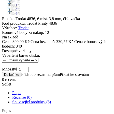
Razítko Trodat 4836, 6 míst, 3,8 mm, číslovačka
Kód produktu:
Trodat Printy 4836
Výrobce:
Trodat
Bonusové body za nákup:
12
Na skladě
Cena:
399,99 Kč
Cena bez daně: 330,57 Kč
Cena v bonusových
bodech: 340
Dostupné varianty:
Vyberte si barvu otisku:
Množství
Přidat do seznamu přání
Přidat ke srovnání
Do košíku
0 recenzí
Sdílet
Popis
Recenze (0)
Související produkty (6)
Popis