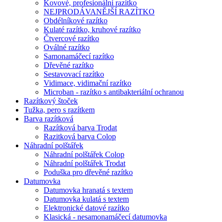
Kovové, profesionální razítko
NEJPRODÁVANĚJŠÍ RAZÍTKO
Obdélníkové razítko
Kulaté razítko, kruhové razítko
Čtvercové razítko
Oválné razítko
Samonamáčecí razítko
Dřevěné razítko
Sestavovací razítko
Vidimace, vidimační razítko
Microban - razítko s antibakteriální ochranou
Razítkový štoček
Tužka, pero s razítkem
Barva razítková
Razítková barva Trodat
Razitková barva Colop
Náhradní polštářek
Náhradní polštářek Colop
Náhradní polštářek Trodat
Poduška pro dřevěné razítko
Datumovka
Datumovka hranatá s textem
Datumovka kulatá s textem
Elektronické datové razítko
Klasická - nesamonamáčecí datumovka