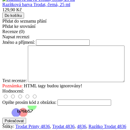
Razítková barva Trodat, černá, 25 ml
129,90 Kč
Přidat do seznamu přání
Přidat ke srovnání
Recenze (0)
Napsat recenzi
Jméno a příjmení:
Text recenze:
Poznámka:
HTML tagy budou ignorovány!
Hodnocení:
Opište prosím kód z obrázku:
Pokračovat
Štítky:
Trodat Printy 4836
,
Trodat 4836
,
4836
,
Razítko Trodat 4836