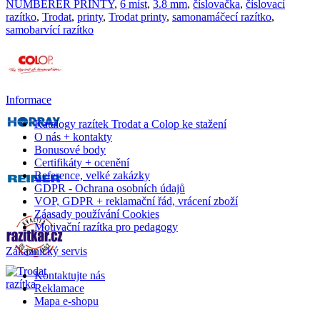
NUMBERER PRINTY
,
6 míst
,
3.8 mm
,
číslovačka
,
číslovací
razítko
,
Trodat
,
printy
,
Trodat printy
,
samonamáčecí razítko
,
samobarvící razítko
Informace
Katalogy razítek Trodat a Colop ke stažení
O nás + kontakty
Bonusové body
Certifikáty + ocenění
Reference, velké zakázky
GDPR - Ochrana osobních údajů
VOP, GDPR + reklamační řád, vrácení zboží
Záasady používání Cookies
Motivační razítka pro pedagogy
Zákaznický servis
Kontaktujte nás
Reklamace
Mapa e-shopu