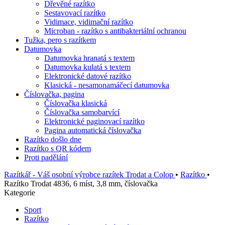
Dřevěné razítko
Sestavovací razítko
Vidimace, vidimační razítko
Microban - razítko s antibakteriální ochranou
Tužka, pero s razítkem
Datumovka
Datumovka hranatá s textem
Datumovka kulatá s textem
Elektronické datové razítko
Klasická - nesamonamáčecí datumovka
Číslovačka, pagina
Číslovačka klasická
Číslovačka samobarvící
Elektronické paginovací razítko
Pagina automatická číslovačka
Razítko došlo dne
Razítko s QR kódem
Proti padělání
Razítkář - Váš osobní výrobce razítek Trodat a Colop
•
Razítko
•
Razítko Trodat 4836, 6 míst, 3,8 mm, číslovačka
Kategorie
Sport
Razítko