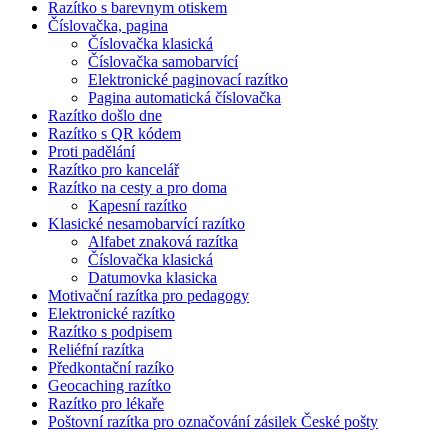
Razítko s barevnym otiskem
Číslovačka, pagina
Číslovačka klasická
Číslovačka samobarvící
Elektronické paginovací razítko
Pagina automatická číslovačka
Razítko došlo dne
Razítko s QR kódem
Proti padělání
Razítko pro kancelář
Razítko na cesty a pro doma
Kapesní razítko
Klasické nesamobarvící razítko
Alfabet znaková razítka
Číslovačka klasická
Datumovka klasicka
Motivační razítka pro pedagogy
Elektronické razítko
Razítko s podpisem
Reliéfní razítka
Předkontační razíko
Geocaching razítko
Razítko pro lékaře
Poštovní razítka pro označování zásilek České pošty