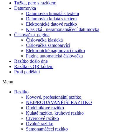
Tužka, pero s razítkem
Datumovka
Datumovka hranatá s textem
Datumovka kulatá s textem
Elektronické datové razítko
Klasická - nesamonamáčecí datumovka
Číslovačka, pagina
Číslovačka klasická
Číslovačka samobarvící
Elektronické paginovací razítko
Pagina automatická číslovačka
Razítko došlo dne
Razítko s QR kódem
Proti padělání
Menu
Razítko
Kovové, profesionální razítko
NEJPRODÁVANĚJŠÍ RAZÍTKO
Obdélníkové razítko
Kulaté razítko, kruhové razítko
Čtvercové razítko
Oválné razítko
Samonamáčecí razítko