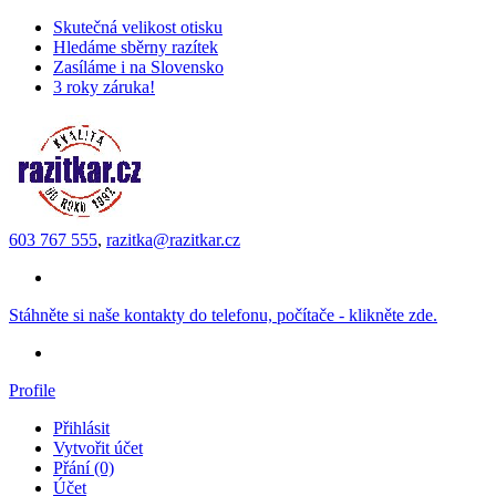
Skutečná velikost otisku
Hledáme sběrny razítek
Zasíláme i na Slovensko
3 roky záruka!
603 767 555
,
razitka@razitkar.cz
Stáhněte si naše kontakty do telefonu, počítače - klikněte zde.
Profile
Přihlásit
Vytvořit účet
Přání (0)
Účet