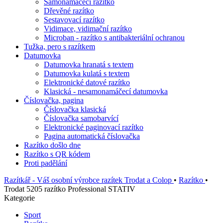
Samonamáčecí razítko
Dřevěné razítko
Sestavovací razítko
Vidimace, vidimační razítko
Microban - razítko s antibakteriální ochranou
Tužka, pero s razítkem
Datumovka
Datumovka hranatá s textem
Datumovka kulatá s textem
Elektronické datové razítko
Klasická - nesamonamáčecí datumovka
Číslovačka, pagina
Číslovačka klasická
Číslovačka samobarvící
Elektronické paginovací razítko
Pagina automatická číslovačka
Razítko došlo dne
Razítko s QR kódem
Proti padělání
Razítkář - Váš osobní výrobce razítek Trodat a Colop
•
Razítko
•
Trodat 5205 razítko Professional STATIV
Kategorie
Sport