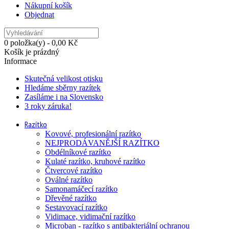
Nákupní košík
Objednat
0 položka(y) - 0,00 Kč
Košík je prázdný
Informace
Skutečná velikost otisku
Hledáme sběrny razítek
Zasíláme i na Slovensko
3 roky záruka!
Razítko
Kovové, profesionální razítko
NEJPRODÁVANĚJŠÍ RAZÍTKO
Obdélníkové razítko
Kulaté razítko, kruhové razítko
Čtvercové razítko
Oválné razítko
Samonamáčecí razítko
Dřevěné razítko
Sestavovací razítko
Vidimace, vidimační razítko
Microban - razítko s antibakteriální ochranou