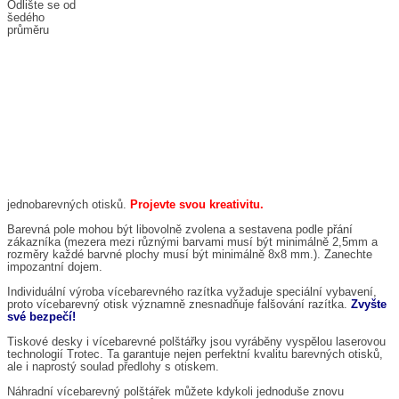
Odlište se od
šedého
průměru
jednobarevných otisků.
Projevte svou kreativitu.
Barevná pole mohou být libovolně zvolena a sestavena podle přání
zákazníka (mezera mezi různými barvami musí být minimálně 2,5mm a
rozměry každé barvné plochy musí být minimálně 8x8 mm.). Zanechte
impozantní dojem.
Individuální výroba vícebarevného razítka vyžaduje speciální vybavení,
proto vícebarevný otisk významně znesnadňuje falšování razítka.
Zvyšte
své bezpečí!
Tiskové desky i vícebarevné polštářky jsou vyráběny vyspělou laserovou
technologií Trotec. Ta garantuje nejen perfektní kvalitu barevných otisků,
ale i naprostý soulad předlohy s otiskem.
Náhradní vícebarevný polštářek můžete kdykoli jednoduše znovu