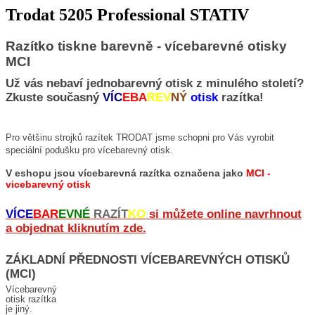
Trodat 5205 Professional STATIV
Razítko tiskne barevně - vícebarevné otisky
MCI
Už vás nebaví jednobarevný otisk z minulého století?
Zkuste současný
VÍC
EBA
REV
NÝ
otisk
razítka!
Pro většinu strojků razítek TRODAT jsme schopni pro Vás vyrobit
speciální podušku pro vícebarevný otisk.
V eshopu jsou vícebarevná razítka označena jako
MCI -
vicebarevný otisk
VÍCE
BAR
EVNÉ
RAZÍT
KO
si můžete online navrhnout
a objednat kliknutím zde.
ZÁKLADNÍ PŘEDNOSTI VÍCEBAREVNÝCH OTISKŮ
(MCI)
Vícebarevný
otisk razítka
je jiný.