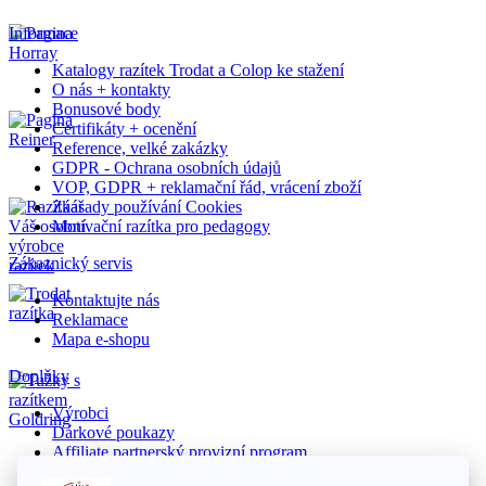
Informace
Katalogy razítek Trodat a Colop ke stažení
O nás + kontakty
Bonusové body
Certifikáty + ocenění
Reference, velké zakázky
GDPR - Ochrana osobních údajů
VOP, GDPR + reklamační řád, vrácení zboží
Záasady používání Cookies
Motivační razítka pro pedagogy
Zákaznický servis
Kontaktujte nás
Reklamace
Mapa e-shopu
Doplňky
Výrobci
Dárkové poukazy
Affiliate partnerský provizní program
Akční nabídka