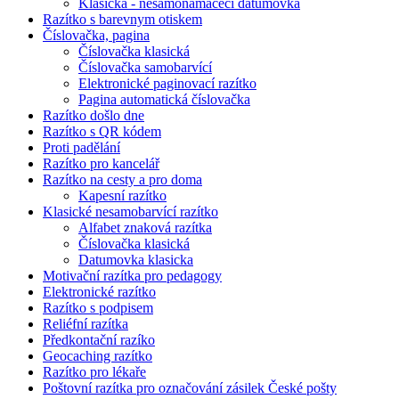
Klasická - nesamonamáčecí datumovka
Razítko s barevnym otiskem
Číslovačka, pagina
Číslovačka klasická
Číslovačka samobarvící
Elektronické paginovací razítko
Pagina automatická číslovačka
Razítko došlo dne
Razítko s QR kódem
Proti padělání
Razítko pro kancelář
Razítko na cesty a pro doma
Kapesní razítko
Klasické nesamobarvící razítko
Alfabet znaková razítka
Číslovačka klasická
Datumovka klasicka
Motivační razítka pro pedagogy
Elektronické razítko
Razítko s podpisem
Reliéfní razítka
Předkontační razíko
Geocaching razítko
Razítko pro lékaře
Poštovní razítka pro označování zásilek České pošty