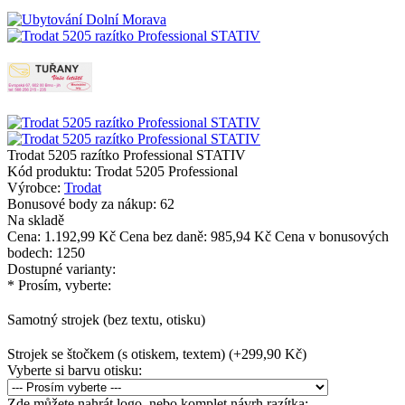
Trodat 5205 razítko Professional STATIV
Kód produktu:
Trodat 5205 Professional
Výrobce:
Trodat
Bonusové body za nákup:
62
Na skladě
Cena:
1.192,99 Kč
Cena bez daně: 985,94 Kč
Cena v bonusových
bodech: 1250
Dostupné varianty:
*
Prosím, vyberte:
Samotný strojek (bez textu, otisku)
Strojek se štočkem (s otiskem, textem) (+299,90 Kč)
Vyberte si barvu otisku:
Zde můžete nahrát logo, nebo komplet návrh razítka: