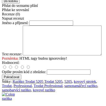
Přidat do seznamu přání
Přidat ke srovnání
Recenze (0)
Napsat recenzi
Jméno a příjmení:
Text recenze:
Poznámka:
HTML tagy budou ignorovány!
Hodnocení:
Opište prosím kód z obrázku:
Pokračovat
Štítky:
Razítko Trodat 5205 Trodat 5205
,
5205
,
kovový strojek
,
Trodat
,
Professional
,
Trodat Professional
,
samonamáčecí razítko
,
samobarvící razítko
,
kovové razítko