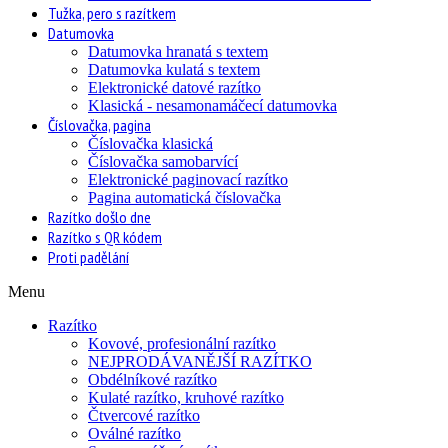
Tužka, pero s razítkem
Datumovka
Datumovka hranatá s textem
Datumovka kulatá s textem
Elektronické datové razítko
Klasická - nesamonamáčecí datumovka
Číslovačka, pagina
Číslovačka klasická
Číslovačka samobarvící
Elektronické paginovací razítko
Pagina automatická číslovačka
Razítko došlo dne
Razítko s QR kódem
Proti padělání
Menu
Razítko
Kovové, profesionální razítko
NEJPRODÁVANĚJŠÍ RAZÍTKO
Obdélníkové razítko
Kulaté razítko, kruhové razítko
Čtvercové razítko
Oválné razítko