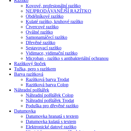
Razítko
Kovové, profesionální razítko
NEJPRODÁVANĚJŠÍ RAZÍTKO
Obdélníkové razítko
Kulaté razítko, kruhové razítko
Čtvercové razítko
Oválné razítko
Samonamáčecí razítko
Dřevěné razítko
Sestavovací razítko
Vidimace, vidimační razítko
Microban - razítko s antibakteriální ochranou
Razítkový štoček
Tužka, pero s razítkem
Barva razítková
Razítková barva Trodat
Razitková barva Colop
Náhradní polštářek
Náhradní polštářek Colop
Náhradní polštářek Trodat
Poduška pro dřevěné razítko
Datumovka
Datumovka hranatá s textem
Datumovka kulatá s textem
Elektronické datové razítko