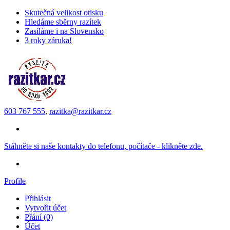
Skutečná velikost otisku
Hledáme sběrny razítek
Zasíláme i na Slovensko
3 roky záruka!
603 767 555
,
razitka@razitkar.cz
Stáhněte si naše kontakty do telefonu, počítače - klikněte zde.
Profile
Přihlásit
Vytvořit účet
Přání (0)
Účet