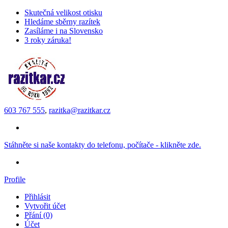
Skutečná velikost otisku
Hledáme sběrny razítek
Zasíláme i na Slovensko
3 roky záruka!
603 767 555
,
razitka@razitkar.cz
Stáhněte si naše kontakty do telefonu, počítače - klikněte zde.
Profile
Přihlásit
Vytvořit účet
Přání (0)
Účet