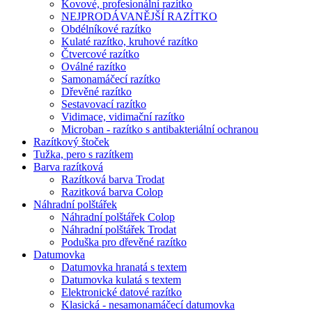
Kovové, profesionální razítko
NEJPRODÁVANĚJŠÍ RAZÍTKO
Obdélníkové razítko
Kulaté razítko, kruhové razítko
Čtvercové razítko
Oválné razítko
Samonamáčecí razítko
Dřevěné razítko
Sestavovací razítko
Vidimace, vidimační razítko
Microban - razítko s antibakteriální ochranou
Razítkový štoček
Tužka, pero s razítkem
Barva razítková
Razítková barva Trodat
Razitková barva Colop
Náhradní polštářek
Náhradní polštářek Colop
Náhradní polštářek Trodat
Poduška pro dřevěné razítko
Datumovka
Datumovka hranatá s textem
Datumovka kulatá s textem
Elektronické datové razítko
Klasická - nesamonamáčecí datumovka