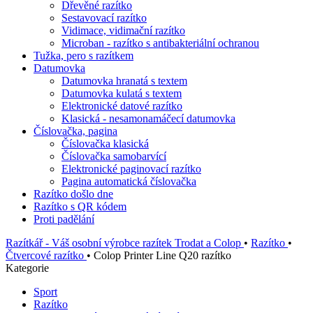
Dřevěné razítko
Sestavovací razítko
Vidimace, vidimační razítko
Microban - razítko s antibakteriální ochranou
Tužka, pero s razítkem
Datumovka
Datumovka hranatá s textem
Datumovka kulatá s textem
Elektronické datové razítko
Klasická - nesamonamáčecí datumovka
Číslovačka, pagina
Číslovačka klasická
Číslovačka samobarvící
Elektronické paginovací razítko
Pagina automatická číslovačka
Razítko došlo dne
Razítko s QR kódem
Proti padělání
Razítkář - Váš osobní výrobce razítek Trodat a Colop
•
Razítko
•
Čtvercové razítko
•
Colop Printer Line Q20 razítko
Kategorie
Sport
Razítko