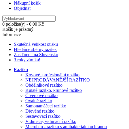
Nákupní košík
Objednat
0 položka(y) - 0,00 Kč
Košík je prázdný
Informace
Skutečná velikost otisku
Hledáme sběrny razítek
Zasíláme i na Slovensko
3 roky záruka!
Razítko
Kovové, profesionální razítko
NEJPRODÁVANĚJŠÍ RAZÍTKO
Obdélníkové razítko
Kulaté razítko, kruhové razítko
Čtvercové razítko
Oválné razítko
Samonamáčecí razítko
Dřevěné razítko
Sestavovací razítko
Vidimace, vidimační razítko
Microban - razítko s antibakteriální ochranou