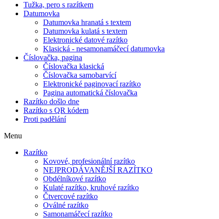
Tužka, pero s razítkem
Datumovka
Datumovka hranatá s textem
Datumovka kulatá s textem
Elektronické datové razítko
Klasická - nesamonamáčecí datumovka
Číslovačka, pagina
Číslovačka klasická
Číslovačka samobarvící
Elektronické paginovací razítko
Pagina automatická číslovačka
Razítko došlo dne
Razítko s QR kódem
Proti padělání
Menu
Razítko
Kovové, profesionální razítko
NEJPRODÁVANĚJŠÍ RAZÍTKO
Obdélníkové razítko
Kulaté razítko, kruhové razítko
Čtvercové razítko
Oválné razítko
Samonamáčecí razítko