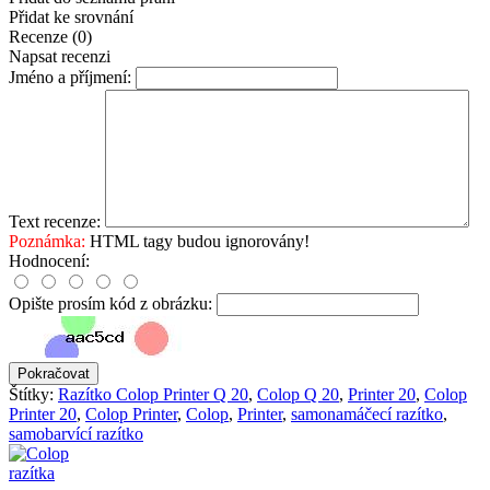
Přidat ke srovnání
Recenze (0)
Napsat recenzi
Jméno a příjmení:
Text recenze:
Poznámka:
HTML tagy budou ignorovány!
Hodnocení:
Opište prosím kód z obrázku:
Pokračovat
Štítky:
Razítko Colop Printer Q 20
,
Colop Q 20
,
Printer 20
,
Colop
Printer 20
,
Colop Printer
,
Colop
,
Printer
,
samonamáčecí razítko
,
samobarvící razítko