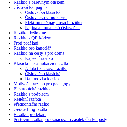
Razítko s barevnym otiskem
Číslovačka, pagina
Číslovačka klasická
Číslovačka samobarvící
Elektronické paginovací razítko
Pagina automatická číslovačka
Razítko došlo dne
Razítko s QR kódem
Proti padělání
Razítko pro kancelář
Razítko na cesty a pro doma
Kapesní razítko
Klasické nesamobarvící razítko
Alfabet znaková razítka
Číslovačka klasická
Datumovka klasicka
Motivační razítka pro pedagogy
Elektronické razítko
Razítko s podpisem
Reliéfní razítka
Předkontační razíko
Geocaching razítko
Razítko pro lékaře
Poštovní razítka pro označování zásilek České pošty