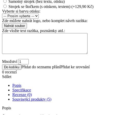
Samotný strojek (bez textu, otisku)
Strojek se štočkem (s otiskem, textem) (+129,90 Kč)
Vyberte si barvu otisku:
Zde můžete nahrát logo, nebo komplet návrh razítka:
Zde vložte text razítka, poznámky atd.:
Množství
Přidat do seznamu přání
Přidat ke srovnání
Do košíku
0 recenzí
Sdílet
Popis
Specifikace
Recenze (0)
Související produkty (5)
Popis