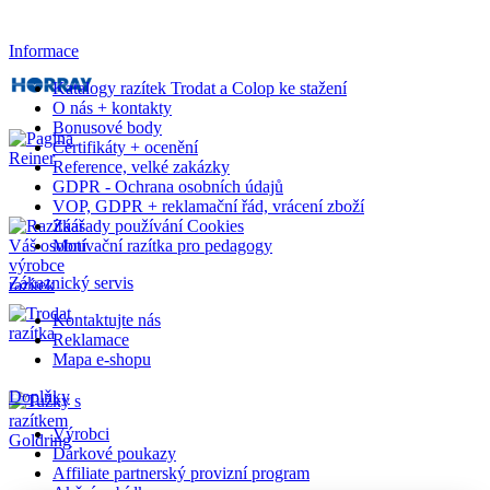
Informace
Katalogy razítek Trodat a Colop ke stažení
O nás + kontakty
Bonusové body
Certifikáty + ocenění
Reference, velké zakázky
GDPR - Ochrana osobních údajů
VOP, GDPR + reklamační řád, vrácení zboží
Záasady používání Cookies
Motivační razítka pro pedagogy
Zákaznický servis
Kontaktujte nás
Reklamace
Mapa e-shopu
Doplňky
Výrobci
Dárkové poukazy
Affiliate partnerský provizní program