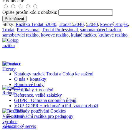
Hodnocení:
Opište prosím kód z obrázku:
Pokračovat
Štítky:
Razítko Trodat 52040
,
Trodat 52040
,
52040
,
kovový strojek
,
Trodat
,
Professional
,
Trodat Professional
,
samonamáčecí razítko
,
samobarvící razítko
,
kovové razítko
,
kulaté razítko
,
kruhové razítko
Informace
Katalogy razítek Trodat a Colop ke stažení
O nás + kontakty
Bonusové body
Certifikáty + ocenění
Reference, velké zakázky
GDPR - Ochrana osobních údajů
VOP, GDPR + reklamační řád, vrácení zboží
Záasady používání Cookies
Motivační razítka pro pedagogy
Zákaznický servis