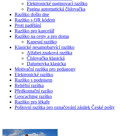
Elektronické paginovací razítko
Pagina automatická číslovačka
Razítko došlo dne
Razítko s QR kódem
Proti padělání
Razítko pro kancelář
Razítko na cesty a pro doma
Kapesní razítko
Klasické nesamobarvící razítko
Alfabet znaková razítka
Číslovačka klasická
Datumovka klasicka
Motivační razítka pro pedagogy
Elektronické razítko
Razítko s podpisem
Reliéfní razítka
Předkontační razíko
Geocaching razítko
Razítko pro lékaře
Poštovní razítka pro označování zásilek České pošty