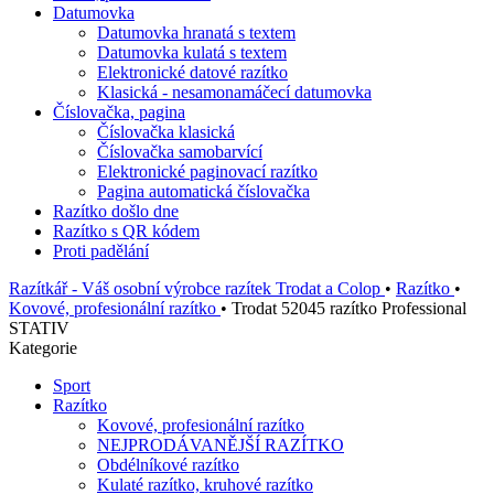
Datumovka
Datumovka hranatá s textem
Datumovka kulatá s textem
Elektronické datové razítko
Klasická - nesamonamáčecí datumovka
Číslovačka, pagina
Číslovačka klasická
Číslovačka samobarvící
Elektronické paginovací razítko
Pagina automatická číslovačka
Razítko došlo dne
Razítko s QR kódem
Proti padělání
Razítkář - Váš osobní výrobce razítek Trodat a Colop
•
Razítko
•
Kovové, profesionální razítko
•
Trodat 52045 razítko Professional
STATIV
Kategorie
Sport
Razítko
Kovové, profesionální razítko
NEJPRODÁVANĚJŠÍ RAZÍTKO
Obdélníkové razítko
Kulaté razítko, kruhové razítko