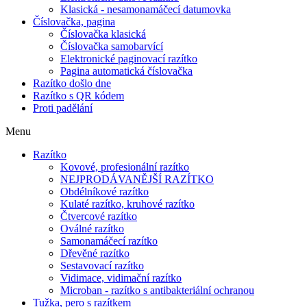
Klasická - nesamonamáčecí datumovka
Číslovačka, pagina
Číslovačka klasická
Číslovačka samobarvící
Elektronické paginovací razítko
Pagina automatická číslovačka
Razítko došlo dne
Razítko s QR kódem
Proti padělání
Menu
Razítko
Kovové, profesionální razítko
NEJPRODÁVANĚJŠÍ RAZÍTKO
Obdélníkové razítko
Kulaté razítko, kruhové razítko
Čtvercové razítko
Oválné razítko
Samonamáčecí razítko
Dřevěné razítko
Sestavovací razítko
Vidimace, vidimační razítko
Microban - razítko s antibakteriální ochranou
Tužka, pero s razítkem