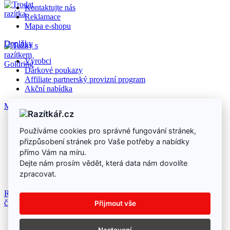
Kontaktujte nás
Reklamace
Mapa e-shopu
Doplňky
Výrobci
Dárkové poukazy
Affiliate partnerský provizní program
Akční nabídka
Můj účet
Můj účet
Používáme cookies pro správné fungování stránek,
Historie objednávek
přizpůsobení stránek pro Vaše potřeby a nabídky
Seznam přání
Newsletter
přímo Vám na míru.
Dejte nám prosím vědět, která data nám dovolíte
zpracovat.
Razítka, razítko online
|
Ubytování Dolní Morava
|
Dezinfekce a
čištění ozonem - Ozonář
Přijmout vše