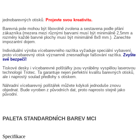
jednobarevných otisků.
Projevte svou kreativitu.
Barevná pole mohou být libovolně zvolena a sestavena podle přání
zákazníka (mezera mezi různými barvami musí být minimálně 2,5mm a
rozměry každé barvné plochy musí být minimálně 8x8 mm.). Zanechte
impozantní dojem.
Individuální výroba vícebarevného razítka vyžaduje speciální vybavení,
proto vícebarevný otisk významně znesnadňuje falšování razítka.
Zvyšte
své bezpečí!
Tiskové desky i vícebarevné polštářky jsou vyráběny vyspělou laserovou
technologií Trotec. Ta garantuje nejen perfektní kvalitu barevných otisků,
ale i naprostý soulad předlohy s otiskem.
Náhradní vícebarevný polštářek můžete kdykoli jednoduše znovu
objednat. Bude vyroben z původních dat, proto naprosto stejně jako
původní.
PALETA STANDARDNÍCH BAREV MCI
Specifikace