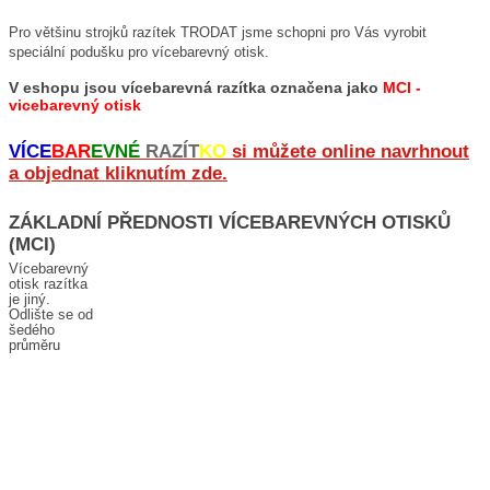
Pro většinu strojků razítek TRODAT jsme schopni pro Vás vyrobit
speciální podušku pro vícebarevný otisk.
V eshopu jsou vícebarevná razítka označena jako
MCI -
vicebarevný otisk
VÍCE
BAR
EVNÉ
RAZÍT
KO
si můžete online navrhnout
a objednat kliknutím zde.
ZÁKLADNÍ PŘEDNOSTI VÍCEBAREVNÝCH OTISKŮ
(MCI)
Vícebarevný
otisk razítka
je jiný.
Odlište se od
šedého
průměru