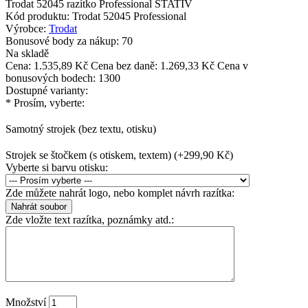
Trodat 52045 razítko Professional STATIV
Kód produktu:
Trodat 52045 Professional
Výrobce:
Trodat
Bonusové body za nákup:
70
Na skladě
Cena:
1.535,89 Kč
Cena bez daně: 1.269,33 Kč
Cena v
bonusových bodech: 1300
Dostupné varianty:
*
Prosím, vyberte:
Samotný strojek (bez textu, otisku)
Strojek se štočkem (s otiskem, textem) (+299,90 Kč)
Vyberte si barvu otisku:
Zde můžete nahrát logo, nebo komplet návrh razítka:
Zde vložte text razítka, poznámky atd.:
Množství