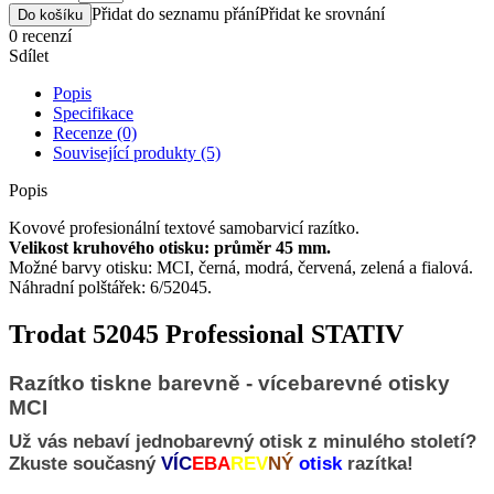
Přidat do seznamu přání
Přidat ke srovnání
Do košíku
0 recenzí
Sdílet
Popis
Specifikace
Recenze (0)
Související produkty (5)
Popis
Kovové profesionální textové samobarvicí razítko.
Velikost kruhového otisku: průměr 45 mm.
Možné barvy otisku: MCI, černá, modrá, červená, zelená a fialová.
Náhradní polštářek: 6/52045.
Trodat 52045 Professional STATIV
Razítko tiskne barevně - vícebarevné otisky
MCI
Už vás nebaví jednobarevný otisk z minulého století?
Zkuste současný
VÍC
EBA
REV
NÝ
otisk
razítka!