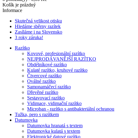
Košík je prázdný
Informace
Skutečná velikost otisku
Hledáme sběrny razítek
Zasíláme i na Slovensko
3 roky záruka!
Razítko
Kovové, profesionální razítko
NEJPRODÁVANĚJŠÍ RAZÍTKO
Obdélníkové razítko
Kulaté razítko, kruhové razítko
Čtvercové razítko
Oválné razítko
Samonamáčecí razítko
Dřevěné razítko
Sestavovací razítko
Vidimace, vidimační razítko
Microban - razítko s antibakteriální ochranou
Tužka, pero s razítkem
Datumovka
Datumovka hranatá s textem
Datumovka kulatá s textem
Elektronické datové razítko