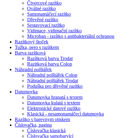
Čtvercové razítko
Oválné razítko
Samonamáčecí razítko
Dřevěné razítko
Sestavovací razítko
Vidimace, vidimační razítko
Microban - razítko s antibakteriální ochranou
Razítkový štoček
Tužka, pero s razítkem
Barva razítková
Razítková barva Trodat
Razitková barva Colop
Náhradní polštářek
Náhradní polštářek Colop
Náhradní polštářek Trodat
Poduška pro dřevěné razítko
Datumovka
Datumovka hranatá s textem
Datumovka kulatá s textem
Elektronické datové razítko
Klasická - nesamonamáčecí datumovka
Razítko s barevnym otiskem
Číslovačka, pagina
Číslovačka klasická
Číslovačka samobarvící