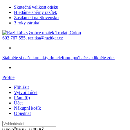
Skutečná velikost otisku
Hledáme sběrny razítek
Zasíláme i na Slovensko
3 roky záruka!
603 767 555
,
razitka@razitkar.cz
Stáhněte si naše kontakty do telefonu, počítače - klikněte zde.
Profile
Přihlásit
Vytvořit účet
Přání (0)
Účet
Nákupní košík
Objednat
0 položka(y) - 0,00 Kč