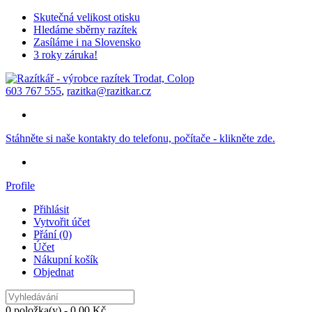
Skutečná velikost otisku
Hledáme sběrny razítek
Zasíláme i na Slovensko
3 roky záruka!
603 767 555
,
razitka@razitkar.cz
Stáhněte si naše kontakty do telefonu, počítače - klikněte zde.
Profile
Přihlásit
Vytvořit účet
Přání (0)
Účet
Nákupní košík
Objednat
0 položka(y) - 0,00 Kč