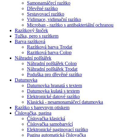
Samonamáčecí razítko
Dřevěné razítko
Sestavovací razítko
Vidimace, vidimační razítko
Microban - razítko s antibakteriální ochranou
Razítkový štoček
Tužka, pero s razítkem
Barva razítková
Razítková barva Trodat
Razitková barva Colop
Náhradní polštářek
Náhradní polštářek Colop
Náhradní polštářek Trodat
Poduška pro dřevěné razítko
Datumovka
Datumovka hranatá s textem
Datumovka kulatá s textem
Elektronické datové razítko
Klasická - nesamonamáčecí datumovka
Razítko s barevnym otiskem
Číslovačka, pagina
Číslovačka klasická
Číslovačka samobarvící
Elektronické paginovací razítko
Pagina automatická číslovačka