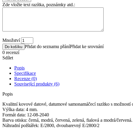
Zde vložte text razítka, poznámky atd.:
Množství
Přidat do seznamu přání
Přidat ke srovnání
Do košíku
0 recenzí
Sdílet
Popis
Specifikace
Recenze (0)
Související produkty (6)
Popis
Kvalitní kovové datové, datumové samonamáčecí razítko s možností o
Výška data: 4 mm.
Formát data: 12-08-2040
Barva otisku: černá, modrá, červená, zelená, fialová a modrá/červená
Náhradní polštářek: E/2800, dvoubarevný E/2800/2