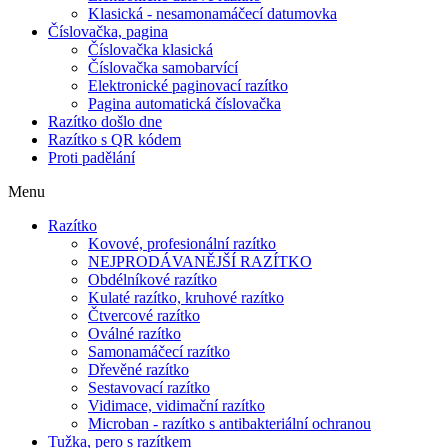
Klasická - nesamonamáčecí datumovka
Číslovačka, pagina
Číslovačka klasická
Číslovačka samobarvící
Elektronické paginovací razítko
Pagina automatická číslovačka
Razítko došlo dne
Razítko s QR kódem
Proti padělání
Menu
Razítko
Kovové, profesionální razítko
NEJPRODÁVANĚJŠÍ RAZÍTKO
Obdélníkové razítko
Kulaté razítko, kruhové razítko
Čtvercové razítko
Oválné razítko
Samonamáčecí razítko
Dřevěné razítko
Sestavovací razítko
Vidimace, vidimační razítko
Microban - razítko s antibakteriální ochranou
Tužka, pero s razítkem