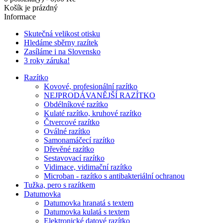
Košík je prázdný
Informace
Skutečná velikost otisku
Hledáme sběrny razítek
Zasíláme i na Slovensko
3 roky záruka!
Razítko
Kovové, profesionální razítko
NEJPRODÁVANĚJŠÍ RAZÍTKO
Obdélníkové razítko
Kulaté razítko, kruhové razítko
Čtvercové razítko
Oválné razítko
Samonamáčecí razítko
Dřevěné razítko
Sestavovací razítko
Vidimace, vidimační razítko
Microban - razítko s antibakteriální ochranou
Tužka, pero s razítkem
Datumovka
Datumovka hranatá s textem
Datumovka kulatá s textem
Elektronické datové razítko