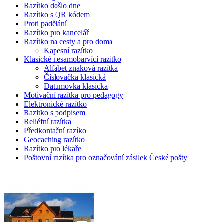
Razítko došlo dne
Razítko s QR kódem
Proti padělání
Razítko pro kancelář
Razítko na cesty a pro doma
Kapesní razítko
Klasické nesamobarvící razítko
Alfabet znaková razítka
Číslovačka klasická
Datumovka klasicka
Motivační razítka pro pedagogy
Elektronické razítko
Razítko s podpisem
Reliéfní razítka
Předkontační razíko
Geocaching razítko
Razítko pro lékaře
Poštovní razítka pro označování zásilek České pošty