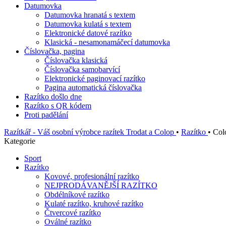
Datumovka
Datumovka hranatá s textem
Datumovka kulatá s textem
Elektronické datové razítko
Klasická - nesamonamáčecí datumovka
Číslovačka, pagina
Číslovačka klasická
Číslovačka samobarvící
Elektronické paginovací razítko
Pagina automatická číslovačka
Razítko došlo dne
Razítko s QR kódem
Proti padělání
Razítkář - Váš osobní výrobce razítek Trodat a Colop
•
Razítko
•
Col
Kategorie
Sport
Razítko
Kovové, profesionální razítko
NEJPRODÁVANĚJŠÍ RAZÍTKO
Obdélníkové razítko
Kulaté razítko, kruhové razítko
Čtvercové razítko
Oválné razítko