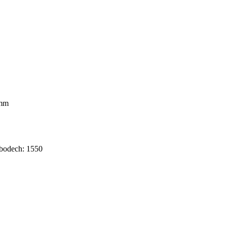
4mm
bodech: 1550