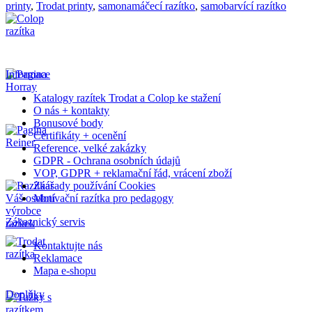
printy
,
Trodat printy
,
samonamáčecí razítko
,
samobarvící razítko
Informace
Katalogy razítek Trodat a Colop ke stažení
O nás + kontakty
Bonusové body
Certifikáty + ocenění
Reference, velké zakázky
GDPR - Ochrana osobních údajů
VOP, GDPR + reklamační řád, vrácení zboží
Záasady používání Cookies
Motivační razítka pro pedagogy
Zákaznický servis
Kontaktujte nás
Reklamace
Mapa e-shopu
Doplňky