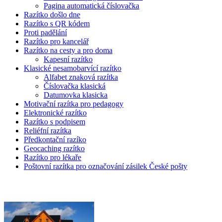
Pagina automatická číslovačka
Razítko došlo dne
Razítko s QR kódem
Proti padělání
Razítko pro kancelář
Razítko na cesty a pro doma
Kapesní razítko
Klasické nesamobarvící razítko
Alfabet znaková razítka
Číslovačka klasická
Datumovka klasicka
Motivační razítka pro pedagogy
Elektronické razítko
Razítko s podpisem
Reliéfní razítka
Předkontační razíko
Geocaching razítko
Razítko pro lékaře
Poštovní razítka pro označování zásilek České pošty