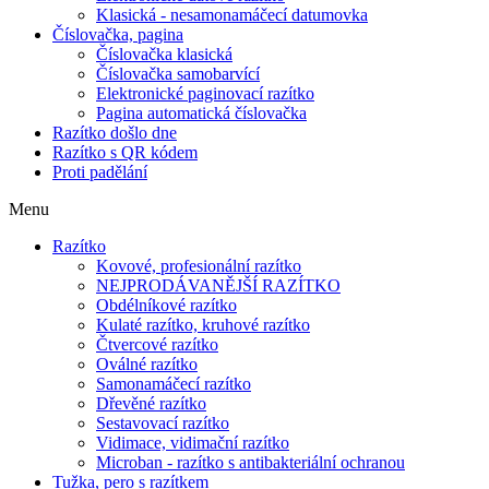
Klasická - nesamonamáčecí datumovka
Číslovačka, pagina
Číslovačka klasická
Číslovačka samobarvící
Elektronické paginovací razítko
Pagina automatická číslovačka
Razítko došlo dne
Razítko s QR kódem
Proti padělání
Menu
Razítko
Kovové, profesionální razítko
NEJPRODÁVANĚJŠÍ RAZÍTKO
Obdélníkové razítko
Kulaté razítko, kruhové razítko
Čtvercové razítko
Oválné razítko
Samonamáčecí razítko
Dřevěné razítko
Sestavovací razítko
Vidimace, vidimační razítko
Microban - razítko s antibakteriální ochranou
Tužka, pero s razítkem