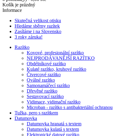
Košík je prázdný
Informace
Skutečná velikost otisku
Hledáme sběrny razítek
Zasíláme i na Slovensko
3 roky záruka!
Razítko
Kovové, profesionální razítko
NEJPRODÁVANĚJŠÍ RAZÍTKO
Obdélníkové razítko
Kulaté razítko, kruhové razítko
Čtvercové razítko
Oválné razítko
Samonamáčecí razítko
Dřevěné razítko
Sestavovací razítko
Vidimace, vidimační razítko
Microban - razítko s antibakteriální ochranou
Tužka, pero s razítkem
Datumovka
Datumovka hranatá s textem
Datumovka kulatá s textem
Elektronické datové razítko