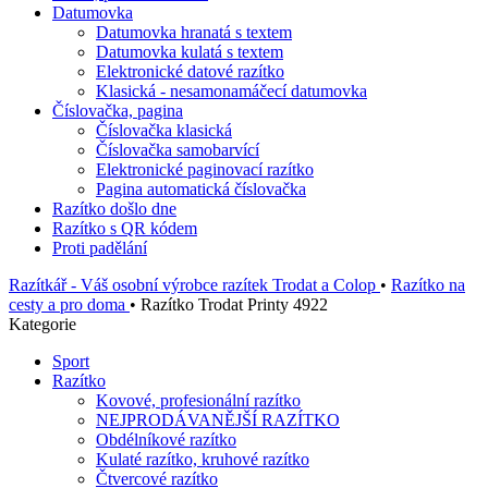
Datumovka
Datumovka hranatá s textem
Datumovka kulatá s textem
Elektronické datové razítko
Klasická - nesamonamáčecí datumovka
Číslovačka, pagina
Číslovačka klasická
Číslovačka samobarvící
Elektronické paginovací razítko
Pagina automatická číslovačka
Razítko došlo dne
Razítko s QR kódem
Proti padělání
Razítkář - Váš osobní výrobce razítek Trodat a Colop
•
Razítko na
cesty a pro doma
•
Razítko Trodat Printy 4922
Kategorie
Sport
Razítko
Kovové, profesionální razítko
NEJPRODÁVANĚJŠÍ RAZÍTKO
Obdélníkové razítko
Kulaté razítko, kruhové razítko
Čtvercové razítko