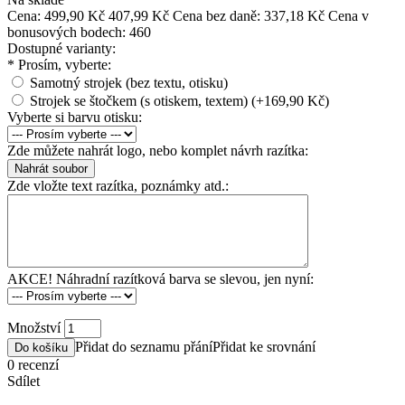
Cena:
499,90 Kč
407,99 Kč
Cena bez daně: 337,18 Kč
Cena v
bonusových bodech: 460
Dostupné varianty:
*
Prosím, vyberte:
Samotný strojek (bez textu, otisku)
Strojek se štočkem (s otiskem, textem) (+169,90 Kč)
Vyberte si barvu otisku:
Zde můžete nahrát logo, nebo komplet návrh razítka:
Zde vložte text razítka, poznámky atd.:
AKCE! Náhradní razítková barva se slevou, jen nyní:
Množství
Přidat do seznamu přání
Přidat ke srovnání
Do košíku
0 recenzí
Sdílet