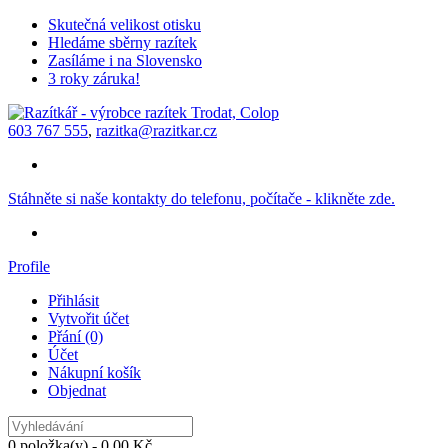
Skutečná velikost otisku
Hledáme sběrny razítek
Zasíláme i na Slovensko
3 roky záruka!
603 767 555
,
razitka@razitkar.cz
Stáhněte si naše kontakty do telefonu, počítače - klikněte zde.
Profile
Přihlásit
Vytvořit účet
Přání (0)
Účet
Nákupní košík
Objednat
0 položka(y) - 0,00 Kč