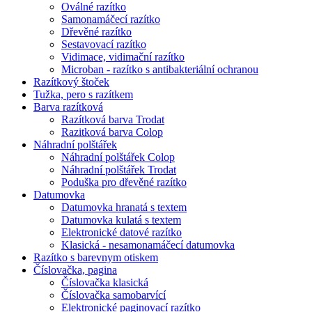
Oválné razítko
Samonamáčecí razítko
Dřevěné razítko
Sestavovací razítko
Vidimace, vidimační razítko
Microban - razítko s antibakteriální ochranou
Razítkový štoček
Tužka, pero s razítkem
Barva razítková
Razítková barva Trodat
Razitková barva Colop
Náhradní polštářek
Náhradní polštářek Colop
Náhradní polštářek Trodat
Poduška pro dřevěné razítko
Datumovka
Datumovka hranatá s textem
Datumovka kulatá s textem
Elektronické datové razítko
Klasická - nesamonamáčecí datumovka
Razítko s barevnym otiskem
Číslovačka, pagina
Číslovačka klasická
Číslovačka samobarvící
Elektronické paginovací razítko