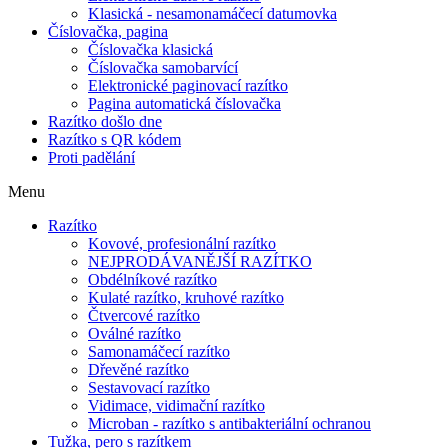
Klasická - nesamonamáčecí datumovka
Číslovačka, pagina
Číslovačka klasická
Číslovačka samobarvící
Elektronické paginovací razítko
Pagina automatická číslovačka
Razítko došlo dne
Razítko s QR kódem
Proti padělání
Menu
Razítko
Kovové, profesionální razítko
NEJPRODÁVANĚJŠÍ RAZÍTKO
Obdélníkové razítko
Kulaté razítko, kruhové razítko
Čtvercové razítko
Oválné razítko
Samonamáčecí razítko
Dřevěné razítko
Sestavovací razítko
Vidimace, vidimační razítko
Microban - razítko s antibakteriální ochranou
Tužka, pero s razítkem