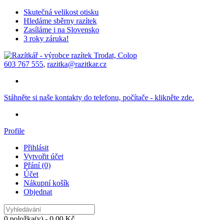
Skutečná velikost otisku
Hledáme sběrny razítek
Zasíláme i na Slovensko
3 roky záruka!
603 767 555
,
razitka@razitkar.cz
Stáhněte si naše kontakty do telefonu, počítače - klikněte zde.
Profile
Přihlásit
Vytvořit účet
Přání (0)
Účet
Nákupní košík
Objednat
0 položka(y) - 0,00 Kč