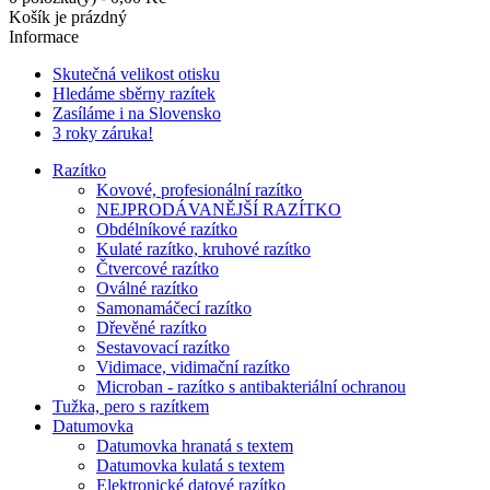
Košík je prázdný
Informace
Skutečná velikost otisku
Hledáme sběrny razítek
Zasíláme i na Slovensko
3 roky záruka!
Razítko
Kovové, profesionální razítko
NEJPRODÁVANĚJŠÍ RAZÍTKO
Obdélníkové razítko
Kulaté razítko, kruhové razítko
Čtvercové razítko
Oválné razítko
Samonamáčecí razítko
Dřevěné razítko
Sestavovací razítko
Vidimace, vidimační razítko
Microban - razítko s antibakteriální ochranou
Tužka, pero s razítkem
Datumovka
Datumovka hranatá s textem
Datumovka kulatá s textem
Elektronické datové razítko