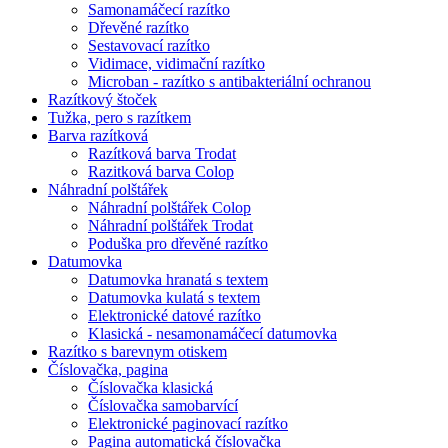
Samonamáčecí razítko
Dřevěné razítko
Sestavovací razítko
Vidimace, vidimační razítko
Microban - razítko s antibakteriální ochranou
Razítkový štoček
Tužka, pero s razítkem
Barva razítková
Razítková barva Trodat
Razitková barva Colop
Náhradní polštářek
Náhradní polštářek Colop
Náhradní polštářek Trodat
Poduška pro dřevěné razítko
Datumovka
Datumovka hranatá s textem
Datumovka kulatá s textem
Elektronické datové razítko
Klasická - nesamonamáčecí datumovka
Razítko s barevnym otiskem
Číslovačka, pagina
Číslovačka klasická
Číslovačka samobarvící
Elektronické paginovací razítko
Pagina automatická číslovačka