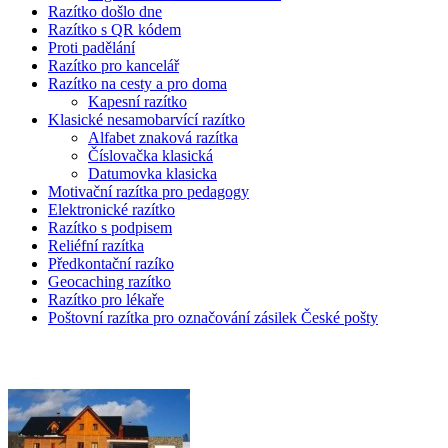
Razítko došlo dne
Razítko s QR kódem
Proti padělání
Razítko pro kancelář
Razítko na cesty a pro doma
Kapesní razítko
Klasické nesamobarvící razítko
Alfabet znaková razítka
Číslovačka klasická
Datumovka klasicka
Motivační razítka pro pedagogy
Elektronické razítko
Razítko s podpisem
Reliéfní razítka
Předkontační razíko
Geocaching razítko
Razítko pro lékaře
Poštovní razítka pro označování zásilek České pošty