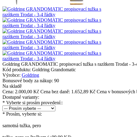
Goldring GRANDOMATIC propisovací tužka s razítkem Trodat - 3-
Kód produktu:
Goldring Grandomatic
Výrobce:
Goldring
Bonusové body za nákup:
90
Na skladě
Cena:
2.000,00 Kč
Cena bez daně: 1.652,89 Kč
Cena v bonusových 
Dostupné varianty:
*
Vyberte si prosím provedení::
*
Prosím, vyberte si:
samotná tužka, pero