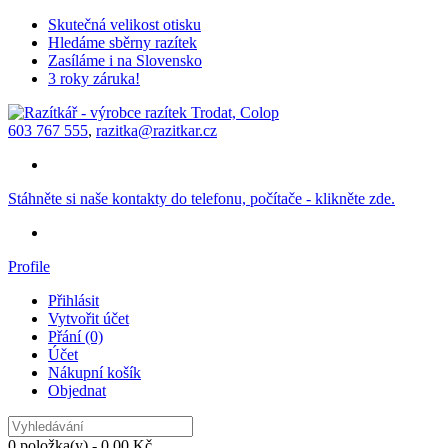
Skutečná velikost otisku
Hledáme sběrny razítek
Zasíláme i na Slovensko
3 roky záruka!
603 767 555
,
razitka@razitkar.cz
Stáhněte si naše kontakty do telefonu, počítače - klikněte zde.
Profile
Přihlásit
Vytvořit účet
Přání (0)
Účet
Nákupní košík
Objednat
0 položka(y) - 0,00 Kč