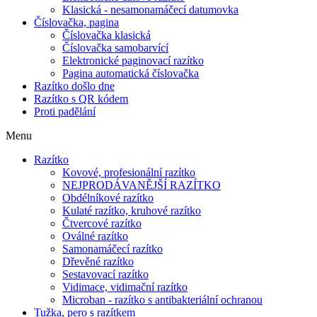
Klasická - nesamonamáčecí datumovka
Číslovačka, pagina
Číslovačka klasická
Číslovačka samobarvící
Elektronické paginovací razítko
Pagina automatická číslovačka
Razítko došlo dne
Razítko s QR kódem
Proti padělání
Menu
Razítko
Kovové, profesionální razítko
NEJPRODÁVANĚJŠÍ RAZÍTKO
Obdélníkové razítko
Kulaté razítko, kruhové razítko
Čtvercové razítko
Oválné razítko
Samonamáčecí razítko
Dřevěné razítko
Sestavovací razítko
Vidimace, vidimační razítko
Microban - razítko s antibakteriální ochranou
Tužka, pero s razítkem