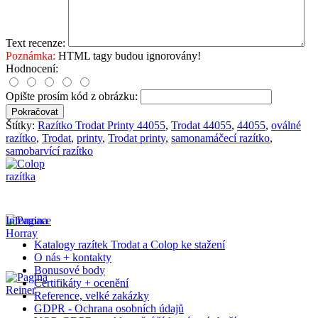
Text recenze:
Poznámka:
HTML tagy budou ignorovány!
Hodnocení:
Opište prosím kód z obrázku:
Pokračovat
Štítky:
Razítko Trodat Printy 44055
,
Trodat 44055
,
44055
,
oválné
razítko
,
Trodat
,
printy
,
Trodat printy
,
samonamáčecí razítko
,
samobarvící razítko
Informace
Katalogy razítek Trodat a Colop ke stažení
O nás + kontakty
Bonusové body
Certifikáty + ocenění
Reference, velké zakázky
GDPR - Ochrana osobních údajů