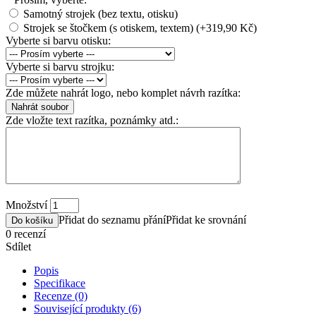
Samotný strojek (bez textu, otisku)
Strojek se štočkem (s otiskem, textem) (+319,90 Kč)
Vyberte si barvu otisku:
Vyberte si barvu strojku:
Zde můžete nahrát logo, nebo komplet návrh razítka:
Zde vložte text razítka, poznámky atd.:
Množství
Přidat do seznamu přání
Přidat ke srovnání
Do košíku
0 recenzí
Sdílet
Popis
Specifikace
Recenze (0)
Související produkty (6)