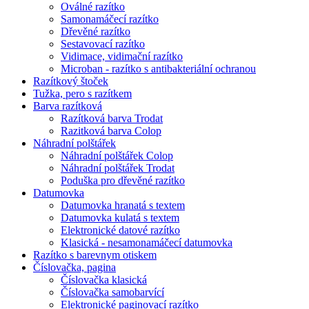
Oválné razítko
Samonamáčecí razítko
Dřevěné razítko
Sestavovací razítko
Vidimace, vidimační razítko
Microban - razítko s antibakteriální ochranou
Razítkový štoček
Tužka, pero s razítkem
Barva razítková
Razítková barva Trodat
Razitková barva Colop
Náhradní polštářek
Náhradní polštářek Colop
Náhradní polštářek Trodat
Poduška pro dřevěné razítko
Datumovka
Datumovka hranatá s textem
Datumovka kulatá s textem
Elektronické datové razítko
Klasická - nesamonamáčecí datumovka
Razítko s barevnym otiskem
Číslovačka, pagina
Číslovačka klasická
Číslovačka samobarvící
Elektronické paginovací razítko