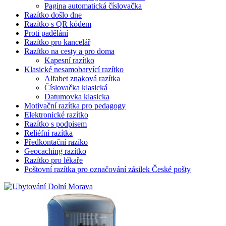
Pagina automatická číslovačka
Razítko došlo dne
Razítko s QR kódem
Proti padělání
Razítko pro kancelář
Razítko na cesty a pro doma
Kapesní razítko
Klasické nesamobarvící razítko
Alfabet znaková razítka
Číslovačka klasická
Datumovka klasicka
Motivační razítka pro pedagogy
Elektronické razítko
Razítko s podpisem
Reliéfní razítka
Předkontační razíko
Geocaching razítko
Razítko pro lékaře
Poštovní razítka pro označování zásilek České pošty