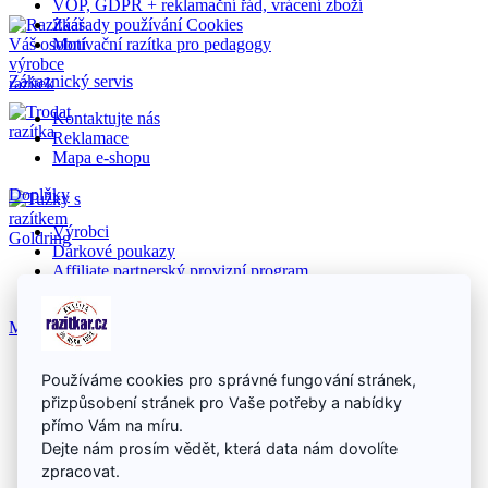
VOP, GDPR + reklamační řád, vrácení zboží
Záasady používání Cookies
Motivační razítka pro pedagogy
Zákaznický servis
Kontaktujte nás
Reklamace
Mapa e-shopu
Doplňky
Výrobci
Dárkové poukazy
Affiliate partnerský provizní program
Akční nabídka
Můj účet
Můj účet
Používáme cookies pro správné fungování stránek,
Historie objednávek
přizpůsobení stránek pro Vaše potřeby a nabídky
Seznam přání
Newsletter
přímo Vám na míru.
Dejte nám prosím vědět, která data nám dovolíte
zpracovat.