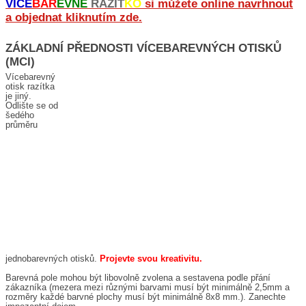
VÍCE
BAR
EVNÉ
RAZÍT
KO
si můžete online navrhnout
a objednat kliknutím zde.
ZÁKLADNÍ PŘEDNOSTI VÍCEBAREVNÝCH OTISKŮ
(MCI)
Vícebarevný
otisk razítka
je jiný.
Odlište se od
šedého
průměru
jednobarevných otisků.
Projevte svou kreativitu.
Barevná pole mohou být libovolně zvolena a sestavena podle přání
zákazníka (mezera mezi různými barvami musí být minimálně 2,5mm a
rozměry každé barvné plochy musí být minimálně 8x8 mm.). Zanechte