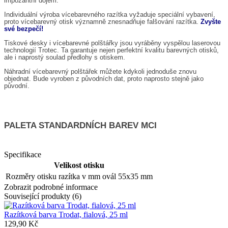
impozantní dojem.
Individuální výroba vícebarevného razítka vyžaduje speciální vybavení,
proto vícebarevný otisk významně znesnadňuje falšování razítka.
Zvyšte
své bezpečí!
Tiskové desky i vícebarevné polštářky jsou vyráběny vyspělou laserovou
technologií Trotec. Ta garantuje nejen perfektní kvalitu barevných otisků,
ale i naprostý soulad předlohy s otiskem.
Náhradní vícebarevný polštářek můžete kdykoli jednoduše znovu
objednat. Bude vyroben z původních dat, proto naprosto stejně jako
původní.
PALETA STANDARDNÍCH BAREV MCI
Specifikace
Velikost otisku
Rozměry otisku razítka v mm
ovál 55x35 mm
Zobrazit podrobné informace
Související produkty (6)
Razítková barva Trodat, fialová, 25 ml
129,90 Kč