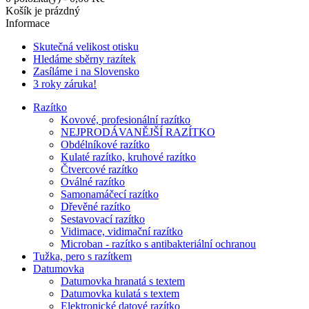
Košík je prázdný
Informace
Skutečná velikost otisku
Hledáme sběrny razítek
Zasíláme i na Slovensko
3 roky záruka!
Razítko
Kovové, profesionální razítko
NEJPRODÁVANĚJŠÍ RAZÍTKO
Obdélníkové razítko
Kulaté razítko, kruhové razítko
Čtvercové razítko
Oválné razítko
Samonamáčecí razítko
Dřevěné razítko
Sestavovací razítko
Vidimace, vidimační razítko
Microban - razítko s antibakteriální ochranou
Tužka, pero s razítkem
Datumovka
Datumovka hranatá s textem
Datumovka kulatá s textem
Elektronické datové razítko