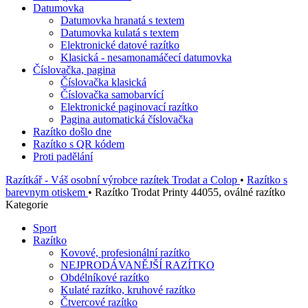
Datumovka
Datumovka hranatá s textem
Datumovka kulatá s textem
Elektronické datové razítko
Klasická - nesamonamáčecí datumovka
Číslovačka, pagina
Číslovačka klasická
Číslovačka samobarvící
Elektronické paginovací razítko
Pagina automatická číslovačka
Razítko došlo dne
Razítko s QR kódem
Proti padělání
Razítkář - Váš osobní výrobce razítek Trodat a Colop
•
Razítko s
barevnym otiskem
•
Razítko Trodat Printy 44055, oválné razítko
Kategorie
Sport
Razítko
Kovové, profesionální razítko
NEJPRODÁVANĚJŠÍ RAZÍTKO
Obdélníkové razítko
Kulaté razítko, kruhové razítko
Čtvercové razítko