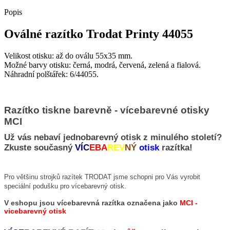
Popis
Oválné razítko Trodat Printy 44055
Velikost otisku: až do oválu 55x35 mm.
Možné barvy otisku: černá, modrá, červená, zelená a fialová.
Náhradní polštářek: 6/44055.
Razítko tiskne barevně - vícebarevné otisky
MCI
Už vás nebaví jednobarevný otisk z minulého století?
Zkuste současný
VÍC
EBA
REV
NÝ
otisk
razítka!
Pro většinu strojků razítek TRODAT jsme schopni pro Vás vyrobit
speciální podušku pro vícebarevný otisk.
V eshopu jsou vícebarevná razítka označena jako
MCI -
vicebarevný otisk