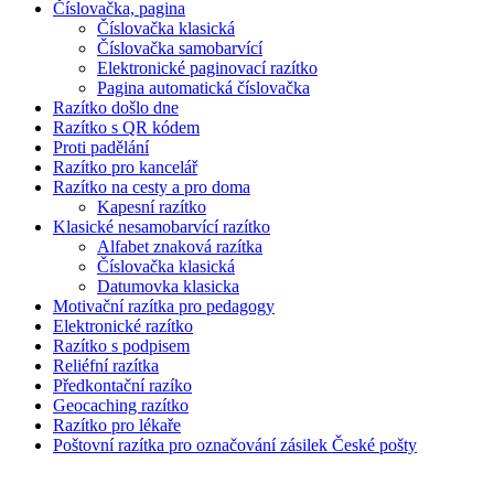
Číslovačka, pagina
Číslovačka klasická
Číslovačka samobarvící
Elektronické paginovací razítko
Pagina automatická číslovačka
Razítko došlo dne
Razítko s QR kódem
Proti padělání
Razítko pro kancelář
Razítko na cesty a pro doma
Kapesní razítko
Klasické nesamobarvící razítko
Alfabet znaková razítka
Číslovačka klasická
Datumovka klasicka
Motivační razítka pro pedagogy
Elektronické razítko
Razítko s podpisem
Reliéfní razítka
Předkontační razíko
Geocaching razítko
Razítko pro lékaře
Poštovní razítka pro označování zásilek České pošty