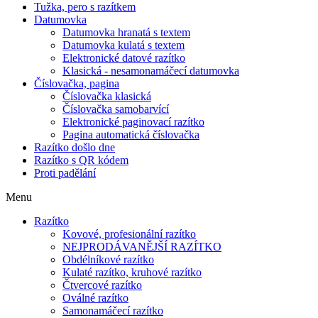
Tužka, pero s razítkem
Datumovka
Datumovka hranatá s textem
Datumovka kulatá s textem
Elektronické datové razítko
Klasická - nesamonamáčecí datumovka
Číslovačka, pagina
Číslovačka klasická
Číslovačka samobarvící
Elektronické paginovací razítko
Pagina automatická číslovačka
Razítko došlo dne
Razítko s QR kódem
Proti padělání
Menu
Razítko
Kovové, profesionální razítko
NEJPRODÁVANĚJŠÍ RAZÍTKO
Obdélníkové razítko
Kulaté razítko, kruhové razítko
Čtvercové razítko
Oválné razítko
Samonamáčecí razítko