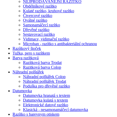
NEJPRODÁVANĚJŠÍ RAZÍTKO
Obdélníkové razítko
Kulaté razítko, kruhové razítko
Čtvercové razítko
Oválné razítko
Samonamáčecí razítko
Dřevěné razítko
Sestavovací razítko
Vidimace, vidimační razítko
Microban - razítko s antibakteriální ochranou
Razítkový štoček
Tužka, pero s razítkem
Barva razítková
Razítková barva Trodat
Razitková barva Colop
Náhradní polštářek
Náhradní polštářek Colop
Náhradní polštářek Trodat
Poduška pro dřevěné razítko
Datumovka
Datumovka hranatá s textem
Datumovka kulatá s textem
Elektronické datové razítko
Klasická - nesamonamáčecí datumovka
Razítko s barevnym otiskem