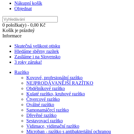
Nákupní košík
Objednat
0 položka(y) - 0,00 Kč
Košík je prázdný
Informace
Skutečná velikost otisku
Hledáme sběrny razítek
Zasíláme i na Slovensko
3 roky záruka!
Razítko
Kovové, profesionální razítko
NEJPRODÁVANĚJŠÍ RAZÍTKO
Obdélníkové razítko
Kulaté razítko, kruhové razítko
Čtvercové razítko
Oválné razítko
Samonamáčecí razítko
Dřevěné razítko
Sestavovací razítko
Vidimace, vidimační razítko
Microban - razítko s antibakteriální ochranou