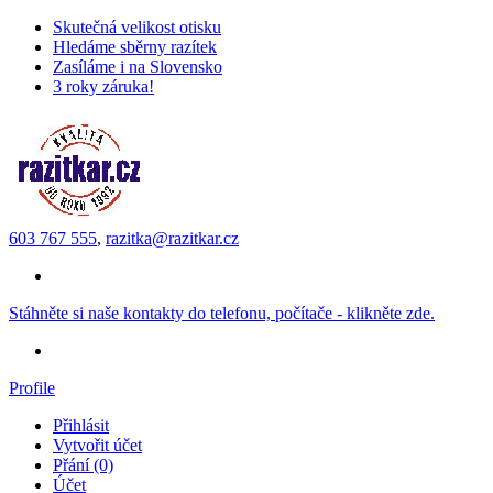
Skutečná velikost otisku
Hledáme sběrny razítek
Zasíláme i na Slovensko
3 roky záruka!
603 767 555
,
razitka@razitkar.cz
Stáhněte si naše kontakty do telefonu, počítače - klikněte zde.
Profile
Přihlásit
Vytvořit účet
Přání (0)
Účet