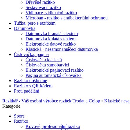
Dřevěné razítko
Sestavovací razítko
Vidimace, vidimační razítko
Microban - razítko s antibakteriální ochranou
Tužka, pero s razítkem
Datumovka
Datumovka hranatá s textem
Datumovka kulatá s textem
Elektronické datové razítko
Klasická - nesamonamáčecí datumovka
Číslovačka, pagina
Číslovačka klasická
Číslovačka samobarvící
Elektronické paginovací razítko
Pagina automatická číslovačka
Razítko došlo dne
Razítko s QR kódem
Proti padělání
Razítkář - Váš osobní výrobce razítek Trodat a Colop
•
Klasické nesa
Kategorie
Sport
Razítko
Kovové, profesionální razítko