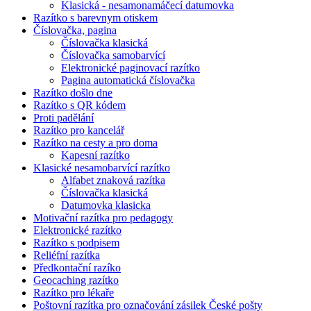
Klasická - nesamonamáčecí datumovka
Razítko s barevnym otiskem
Číslovačka, pagina
Číslovačka klasická
Číslovačka samobarvící
Elektronické paginovací razítko
Pagina automatická číslovačka
Razítko došlo dne
Razítko s QR kódem
Proti padělání
Razítko pro kancelář
Razítko na cesty a pro doma
Kapesní razítko
Klasické nesamobarvící razítko
Alfabet znaková razítka
Číslovačka klasická
Datumovka klasicka
Motivační razítka pro pedagogy
Elektronické razítko
Razítko s podpisem
Reliéfní razítka
Předkontační razíko
Geocaching razítko
Razítko pro lékaře
Poštovní razítka pro označování zásilek České pošty