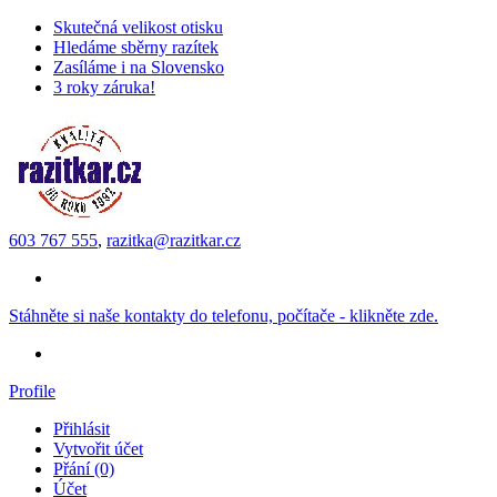
Skutečná velikost otisku
Hledáme sběrny razítek
Zasíláme i na Slovensko
3 roky záruka!
603 767 555
,
razitka@razitkar.cz
Stáhněte si naše kontakty do telefonu, počítače - klikněte zde.
Profile
Přihlásit
Vytvořit účet
Přání (0)
Účet