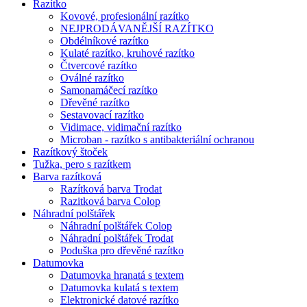
Razítko
Kovové, profesionální razítko
NEJPRODÁVANĚJŠÍ RAZÍTKO
Obdélníkové razítko
Kulaté razítko, kruhové razítko
Čtvercové razítko
Oválné razítko
Samonamáčecí razítko
Dřevěné razítko
Sestavovací razítko
Vidimace, vidimační razítko
Microban - razítko s antibakteriální ochranou
Razítkový štoček
Tužka, pero s razítkem
Barva razítková
Razítková barva Trodat
Razitková barva Colop
Náhradní polštářek
Náhradní polštářek Colop
Náhradní polštářek Trodat
Poduška pro dřevěné razítko
Datumovka
Datumovka hranatá s textem
Datumovka kulatá s textem
Elektronické datové razítko