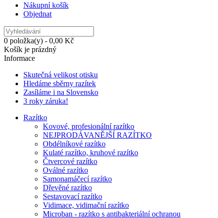
Nákupní košík
Objednat
0 položka(y) - 0,00 Kč
Košík je prázdný
Informace
Skutečná velikost otisku
Hledáme sběrny razítek
Zasíláme i na Slovensko
3 roky záruka!
Razítko
Kovové, profesionální razítko
NEJPRODÁVANĚJŠÍ RAZÍTKO
Obdélníkové razítko
Kulaté razítko, kruhové razítko
Čtvercové razítko
Oválné razítko
Samonamáčecí razítko
Dřevěné razítko
Sestavovací razítko
Vidimace, vidimační razítko
Microban - razítko s antibakteriální ochranou