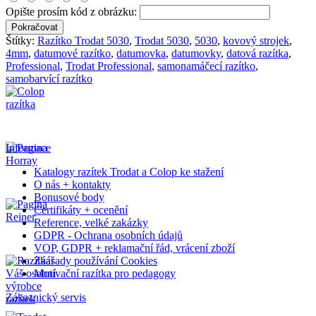
Opište prosím kód z obrázku:
Pokračovat
Štítky:
Razítko Trodat 5030
,
Trodat 5030
,
5030
,
kovový strojek
,
4mm
,
datumové razítko
,
datumovka
,
datumovky
,
datová razítka
,
Professional
,
Trodat Professional
,
samonamáčecí razítko
,
samobarvící razítko
Informace
Katalogy razítek Trodat a Colop ke stažení
O nás + kontakty
Bonusové body
Certifikáty + ocenění
Reference, velké zakázky
GDPR - Ochrana osobních údajů
VOP, GDPR + reklamační řád, vrácení zboží
Záasady používání Cookies
Motivační razítka pro pedagogy
Zákaznický servis