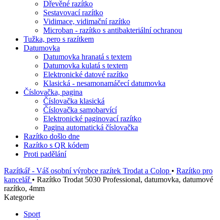
Dřevěné razítko
Sestavovací razítko
Vidimace, vidimační razítko
Microban - razítko s antibakteriální ochranou
Tužka, pero s razítkem
Datumovka
Datumovka hranatá s textem
Datumovka kulatá s textem
Elektronické datové razítko
Klasická - nesamonamáčecí datumovka
Číslovačka, pagina
Číslovačka klasická
Číslovačka samobarvící
Elektronické paginovací razítko
Pagina automatická číslovačka
Razítko došlo dne
Razítko s QR kódem
Proti padělání
Razítkář - Váš osobní výrobce razítek Trodat a Colop
•
Razítko pro
kancelář
•
Razítko Trodat 5030 Professional, datumovka, datumové
razítko, 4mm
Kategorie
Sport