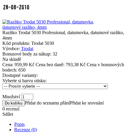
Razítko Trodat 5030 Professional, datumovka, datumové razítko,
4mm
Kód produktu:
Trodat 5030
Výrobce:
Trodat
Bonusové body za nákup:
32
Na skladě
Cena:
959,99 Kč
Cena bez daně: 793,38 Kč
Cena v bonusových
bodech: 650
Dostupné varianty:
Vyberte si barvu otisku:
Množství
Přidat do seznamu přání
Přidat ke srovnání
Do košíku
0 recenzí
Sdílet
Popis
Recenze (0)