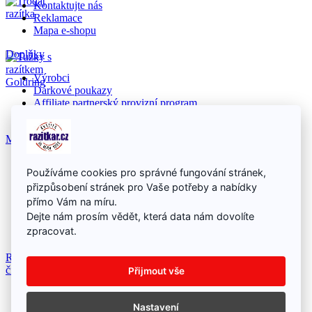
Kontaktujte nás
Reklamace
Mapa e-shopu
Doplňky
Výrobci
Dárkové poukazy
Affiliate partnerský provizní program
Akční nabídka
Můj účet
Můj účet
Používáme cookies pro správné fungování stránek,
Historie objednávek
přizpůsobení stránek pro Vaše potřeby a nabídky
Seznam přání
Newsletter
přímo Vám na míru.
Dejte nám prosím vědět, která data nám dovolíte
zpracovat.
Razítka, razítko online
|
Ubytování Dolní Morava
|
Dezinfekce a
čištění ozonem - Ozonář
Přijmout vše
Nastavení