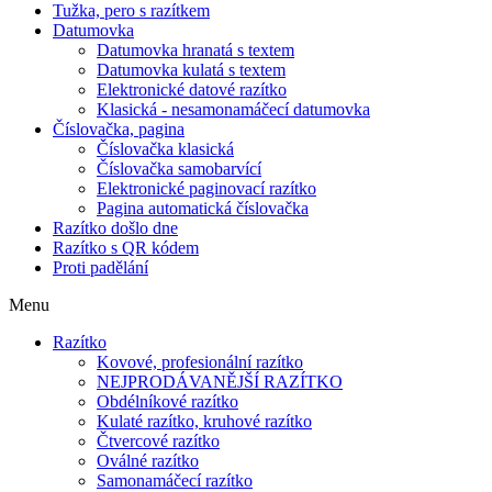
Tužka, pero s razítkem
Datumovka
Datumovka hranatá s textem
Datumovka kulatá s textem
Elektronické datové razítko
Klasická - nesamonamáčecí datumovka
Číslovačka, pagina
Číslovačka klasická
Číslovačka samobarvící
Elektronické paginovací razítko
Pagina automatická číslovačka
Razítko došlo dne
Razítko s QR kódem
Proti padělání
Menu
Razítko
Kovové, profesionální razítko
NEJPRODÁVANĚJŠÍ RAZÍTKO
Obdélníkové razítko
Kulaté razítko, kruhové razítko
Čtvercové razítko
Oválné razítko
Samonamáčecí razítko