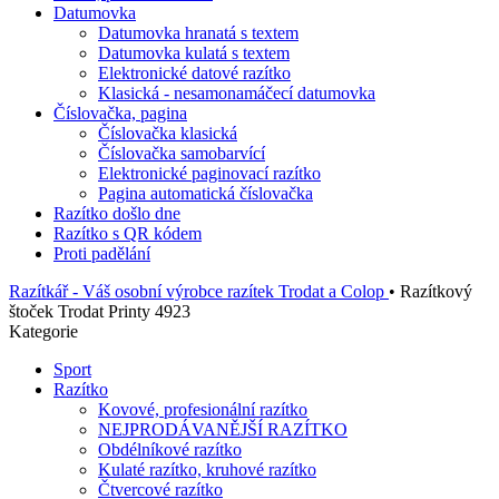
Datumovka
Datumovka hranatá s textem
Datumovka kulatá s textem
Elektronické datové razítko
Klasická - nesamonamáčecí datumovka
Číslovačka, pagina
Číslovačka klasická
Číslovačka samobarvící
Elektronické paginovací razítko
Pagina automatická číslovačka
Razítko došlo dne
Razítko s QR kódem
Proti padělání
Razítkář - Váš osobní výrobce razítek Trodat a Colop
•
Razítkový
štoček Trodat Printy 4923
Kategorie
Sport
Razítko
Kovové, profesionální razítko
NEJPRODÁVANĚJŠÍ RAZÍTKO
Obdélníkové razítko
Kulaté razítko, kruhové razítko
Čtvercové razítko