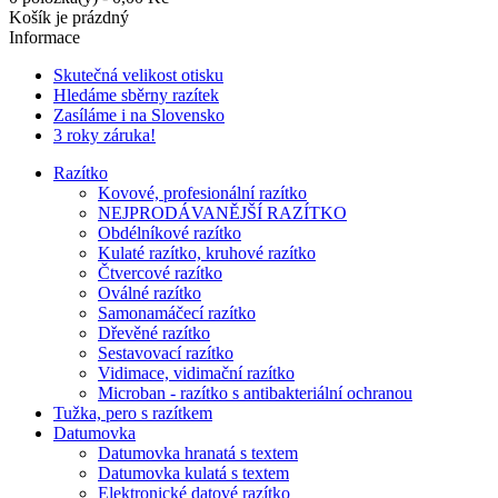
Košík je prázdný
Informace
Skutečná velikost otisku
Hledáme sběrny razítek
Zasíláme i na Slovensko
3 roky záruka!
Razítko
Kovové, profesionální razítko
NEJPRODÁVANĚJŠÍ RAZÍTKO
Obdélníkové razítko
Kulaté razítko, kruhové razítko
Čtvercové razítko
Oválné razítko
Samonamáčecí razítko
Dřevěné razítko
Sestavovací razítko
Vidimace, vidimační razítko
Microban - razítko s antibakteriální ochranou
Tužka, pero s razítkem
Datumovka
Datumovka hranatá s textem
Datumovka kulatá s textem
Elektronické datové razítko