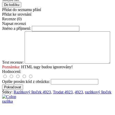
Přidat do seznamu přání
Přidat ke srovnání
Recenze (0)
Napsat recenzi
Jméno a příjmení:
Text recenze:
Poznámka:
HTML tagy budou ignorovány!
Hodnocení:
Opište prosím kód z obrázku:
Pokračovat
Štítky:
Razítkový štoček 4923
,
Trodat 4923
,
4923
,
razítkový štoček