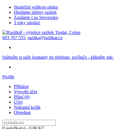
Skutečná velikost otisku
Hledáme sběrny razítek
Zasíláme i na Slovensko
3 roky záruka!
603 767 555
,
razitka@razitkar.cz
Stáhněte si naše kontakty do telefonu, počítače - klikněte zde.
Profile
Přihlásit
Vytvořit účet
Přání (0)
Účet
Nákupní košík
Objednat
0 položka(y) - 0,00 Kč