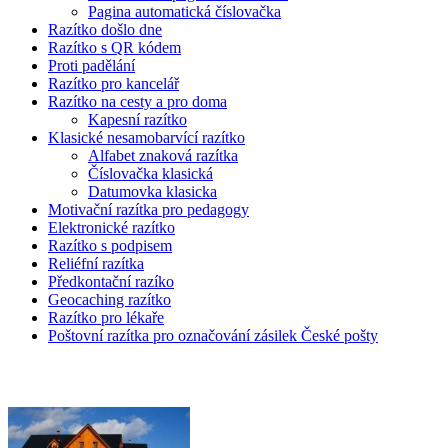
Pagina automatická číslovačka
Razítko došlo dne
Razítko s QR kódem
Proti padělání
Razítko pro kancelář
Razítko na cesty a pro doma
Kapesní razítko
Klasické nesamobarvící razítko
Alfabet znaková razítka
Číslovačka klasická
Datumovka klasicka
Motivační razítka pro pedagogy
Elektronické razítko
Razítko s podpisem
Reliéfní razítka
Předkontační razíko
Geocaching razítko
Razítko pro lékaře
Poštovní razítka pro označování zásilek České pošty