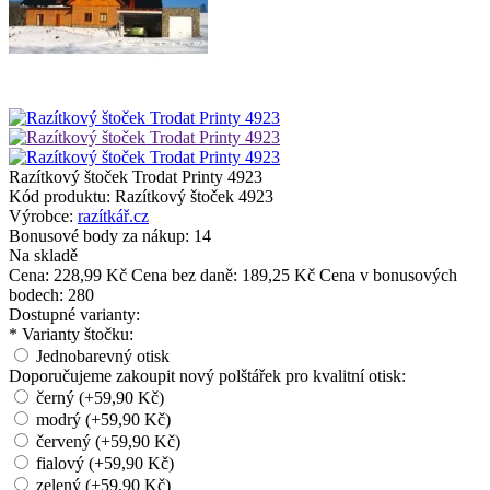
Razítkový štoček Trodat Printy 4923
Kód produktu:
Razítkový štoček 4923
Výrobce:
razítkář.cz
Bonusové body za nákup:
14
Na skladě
Cena:
228,99 Kč
Cena bez daně: 189,25 Kč
Cena v bonusových
bodech: 280
Dostupné varianty:
*
Varianty štočku:
Jednobarevný otisk
Doporučujeme zakoupit nový polštářek pro kvalitní otisk:
černý (+59,90 Kč)
modrý (+59,90 Kč)
červený (+59,90 Kč)
fialový (+59,90 Kč)
zelený (+59,90 Kč)