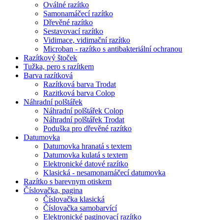
Oválné razítko
Samonamáčecí razítko
Dřevěné razítko
Sestavovací razítko
Vidimace, vidimační razítko
Microban - razítko s antibakteriální ochranou
Razítkový štoček
Tužka, pero s razítkem
Barva razítková
Razítková barva Trodat
Razitková barva Colop
Náhradní polštářek
Náhradní polštářek Colop
Náhradní polštářek Trodat
Poduška pro dřevěné razítko
Datumovka
Datumovka hranatá s textem
Datumovka kulatá s textem
Elektronické datové razítko
Klasická - nesamonamáčecí datumovka
Razítko s barevnym otiskem
Číslovačka, pagina
Číslovačka klasická
Číslovačka samobarvící
Elektronické paginovací razítko