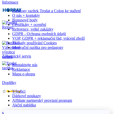
Informace
Katalogy razítek Trodat a Colop ke stažení
O nás + kontakty
Bonusové body
Certifikáty + ocenění
Reference, velké zakázky
GDPR - Ochrana osobních údajů
VOP, GDPR + reklamační řád, vrácení zboží
Záasady používání Cookies
Motivační razítka pro pedagogy
Zákaznický servis
Kontaktujte nás
Reklamace
Mapa e-shopu
Doplňky
Výrobci
Dárkové poukazy
Affiliate partnerský provizní program
Akční nabídka
Můj účet