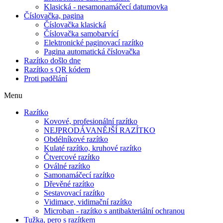
Klasická - nesamonamáčecí datumovka
Číslovačka, pagina
Číslovačka klasická
Číslovačka samobarvící
Elektronické paginovací razítko
Pagina automatická číslovačka
Razítko došlo dne
Razítko s QR kódem
Proti padělání
Menu
Razítko
Kovové, profesionální razítko
NEJPRODÁVANĚJŠÍ RAZÍTKO
Obdélníkové razítko
Kulaté razítko, kruhové razítko
Čtvercové razítko
Oválné razítko
Samonamáčecí razítko
Dřevěné razítko
Sestavovací razítko
Vidimace, vidimační razítko
Microban - razítko s antibakteriální ochranou
Tužka, pero s razítkem